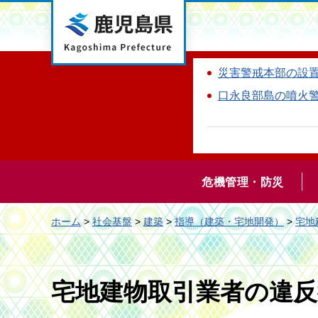
鹿児島県
災害警戒本部の設
口永良部島の噴火
危機管理・防災
ホーム
>
社会基盤
>
建築
>
指導（建築・宅地開発）
>
宅地
宅地建物取引業者の違反