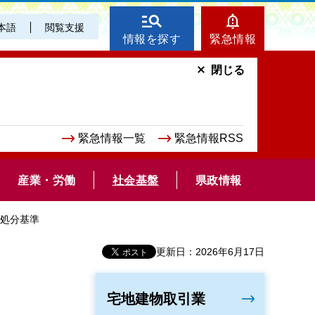
本語
閲覧支援
情報を探す
緊急情報
閉じる
緊急情報一覧
緊急情報RSS
産業・労働
社会基盤
県政情報
督処分基準
更新日：2026年6月17日
宅地建物取引業