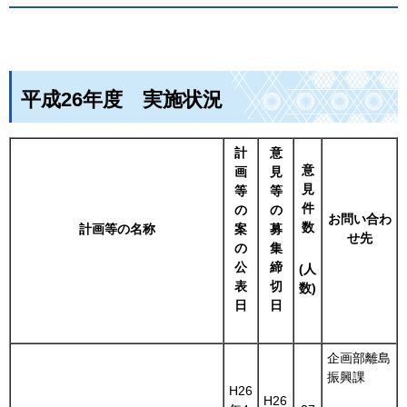
平成26年度
実施状況
計
意
意
画
見
見
等
等
件
の
の
お問い合わ
数
計画等の名称
案
募
せ先
の
集
公
締
(人
表
切
数)
日
日
企画部離島
振興課
H26
H26