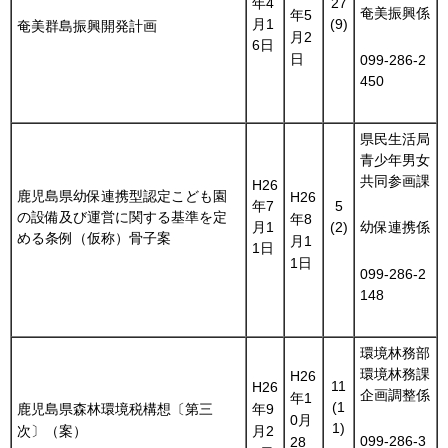
年4
27
奄美振興係
年5
月1
(9)
奄美群島振興開発計画
月2
6日
日
099-286-2
450
県民生活局
青少年男女
共同参画課
H26
鹿児島県幼保連携型認定こども園
H26
年7
5
の設備及び運営に関する基準を定
年8
月1
(2)
幼保連携係
める条例（仮称）骨子案
月1
1日
1日
099-286-2
148
環境林務部
環境林務課
H26
11
H26
企画調整係
年1
(1
鹿児島県森林環境税構想〔第三
年9
0月
1)
次〕（案）
月2
099-286-3
28