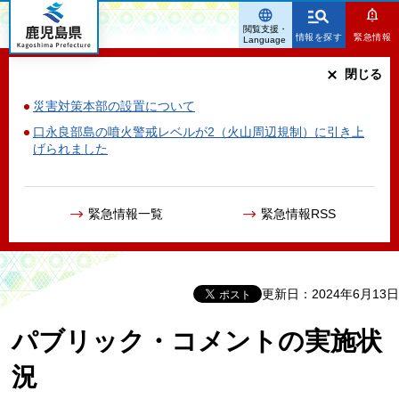
鹿児島県
閲覧支援・
情報を探す
緊急情報
Language
閉じる
災害対策本部の設置について
口永良部島の噴火警戒レベルが2（火山周辺規制）に引き上
げられました
緊急情報一覧
緊急情報RSS
更新日：2024年6月13日
パブリック・コメントの実施状
況