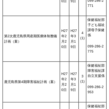
099-286-2
0日
9日
771
保健福祉部
子ども福祉
課母子保健
H27
H27
4
係
第2次鹿児島県周産期医療体制整備
年2
年3
(1)
計画（案）
月2
月1
099-286-2
0日
9日
775
保健福祉部
障害福祉課
H27
H27
自立支援係
3
年2
年3
(1)
鹿児島県第4期障害福祉計画（案）
月2
月1
099-286-2
0日
9日
953
保健福祉部