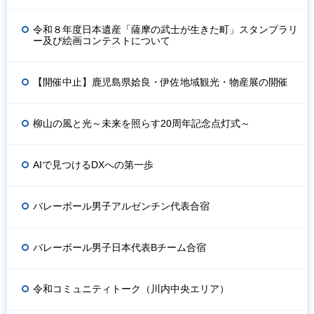
令和８年度日本遺産「薩摩の武士が生きた町」スタンプラリ
ー及び絵画コンテストについて
【開催中止】鹿児島県姶良・伊佐地域観光・物産展の開催
柳山の風と光～未来を照らす20周年記念点灯式～
AIで見つけるDXへの第一歩
バレーボール男子アルゼンチン代表合宿
バレーボール男子日本代表Bチーム合宿
令和コミュニティトーク（川内中央エリア）