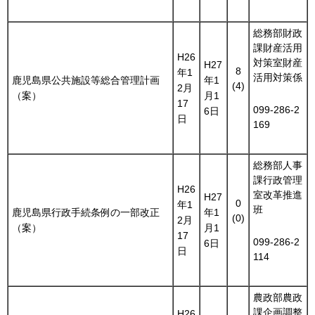
総務部財政
課財産活用
H26
対策室財産
H27
8
年1
活用対策係
鹿児島県公共施設等総合管理計画
年1
(4)
2月
（案）
月1
17
099-286-2
6日
日
169
総務部人事
課行政管理
H26
室改革推進
H27
0
年1
班
鹿児島県行政手続条例の一部改正
年1
(0)
2月
（案）
月1
17
099-286-2
6日
日
114
農政部農政
課企画調整
H26