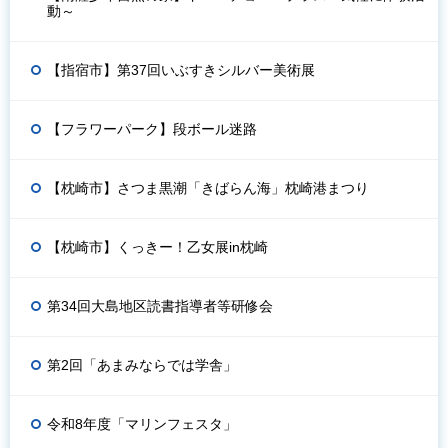
動～
【指宿市】第37回いぶすきシルバー美術展
【フラワーパーク】段ボール迷路
【枕崎市】さつま黒潮「きばらん海」枕崎港まつり
【枕崎市】くっきー！乙女展in枕崎
第34回大島地区読書指導者等研修会
第2回「あまみならでは学舎」
令和8年度「マリンフェスタ」