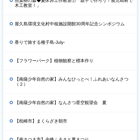
照葉樹の森◆夏休み工作教室①「親子で作ろう！鹿児島材で
木工教室！」
屋久島環境文化村中核施設開館30周年記念シンポジウム
香りで旅する種子島-July-
【フラワーパーク】植物観察と標本作り
【南薩少年自然の家】みんなひっとべ！ふれあいなんさつ
（２）
【南薩少年自然の家】なんさつ星空観望会 夏
【枕崎市】まくらざき朝市
【南さつま市】金峰ふるさと夏まつり