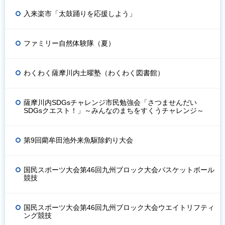
入来楽市「太鼓踊りを応援しよう」
ファミリー自然体験隊（夏）
わくわく薩摩川内土曜塾（わくわく図書館）
薩摩川内SDGsチャレンジ市民勉強会「さつませんだい
SDGsクエスト！」～みんなのまちをすくうチャレンジ～
第9回藺牟田池外来魚駆除釣り大会
国民スポーツ大会第46回九州ブロック大会バスケットボール
競技
国民スポーツ大会第46回九州ブロック大会ウエイトリフティ
ング競技