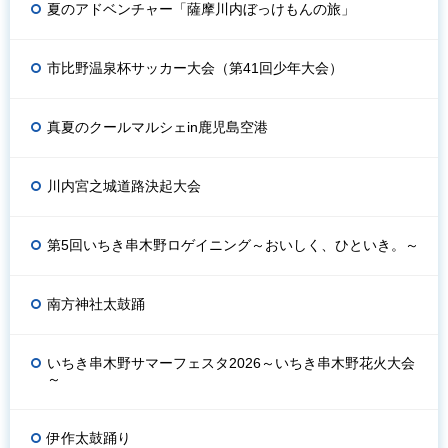
夏のアドベンチャー「薩摩川内ぼっけもんの旅」
市比野温泉杯サッカー大会（第41回少年大会）
真夏のクールマルシェin鹿児島空港
川内宮之城道路決起大会
第5回いちき串木野ロゲイニング～おいしく、ひといき。～
南方神社太鼓踊
いちき串木野サマーフェスタ2026～いちき串木野花火大会
～
伊作太鼓踊り