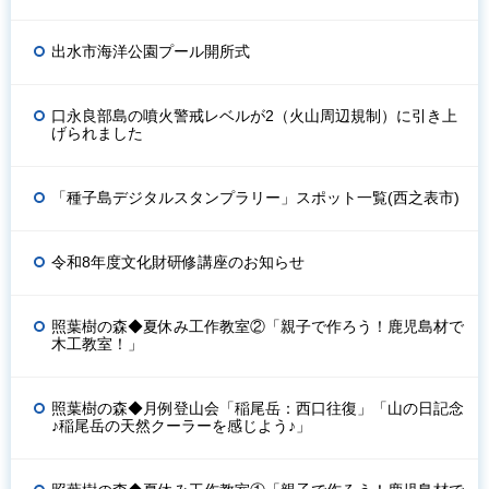
出水市海洋公園プール開所式
口永良部島の噴火警戒レベルが2（火山周辺規制）に引き上
げられました
「種子島デジタルスタンプラリー」スポット一覧(西之表市)
令和8年度文化財研修講座のお知らせ
照葉樹の森◆夏休み工作教室②「親子で作ろう！鹿児島材で
木工教室！」
照葉樹の森◆月例登山会「稲尾岳：西口往復」「山の日記念
♪稲尾岳の天然クーラーを感じよう♪」