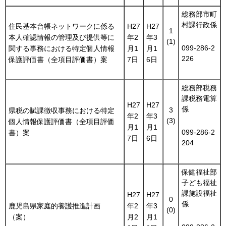
総務部市町
村課行政係
住民基本台帳ネットワークに係る
H27
H27
1
本人確認情報の管理及び提供等に
年2
年3
(1)
099-286-2
関する事務における特定個人情報
月1
月1
226
保護評価書（全項目評価書）案
7日
6日
総務部税務
課税務電算
H27
H27
係
3
県税の賦課徴収事務における特定
年2
年3
(3)
個人情報保護評価書（全項目評価
月1
月1
099-286-2
書）案
7日
6日
204
保健福祉部
子ども福祉
課施設福祉
H27
H27
0
係
鹿児島県家庭的養護推進計画
年2
年3
(0)
（案）
月2
月1