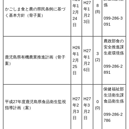
H27
係
8
年1
かごしま食と農の県民条例に基づ
年1
(8)
2月
く基本方針（骨子案）
月2
099-286-3
24
3日
091
日
農政部食の
安全推進課
H26
H27
生産環境係
3
年1
鹿児島県有機農業推進計画（骨子
年1
(2)
2月
案）
月2
099-286-2
25
6日
891
日
保健福祉部
生活衛生課
H27
H27
食品衛生係
平成27年度鹿児島県食品衛生監視
0
年2
年3
指導計画（案）
(0)
月3
月2
099-286-2
日
日
786