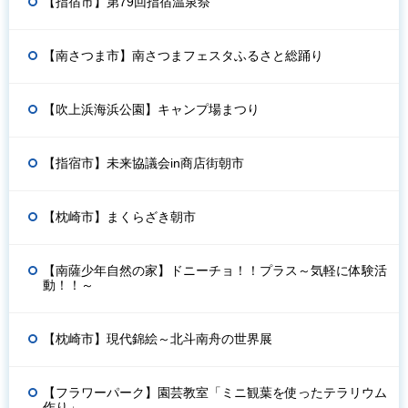
【指宿市】第79回指宿温泉祭
【南さつま市】南さつまフェスタふるさと総踊り
【吹上浜海浜公園】キャンプ場まつり
【指宿市】未来協議会in商店街朝市
【枕崎市】まくらざき朝市
【南薩少年自然の家】ドニーチョ！！プラス～気軽に体験活
動！！～
【枕崎市】現代錦絵～北斗南舟の世界展
【フラワーパーク】園芸教室「ミニ観葉を使ったテラリウム
作り」