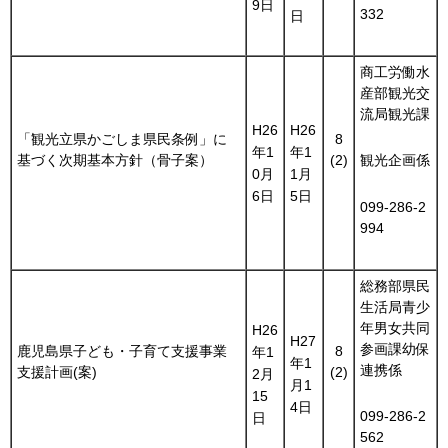
9日
332
日
商工労働水
産部観光交
流局観光課
H26
H26
「観光立県かごしま県民条例」に
8
年1
年1
基づく次期基本方針（骨子案）
(2)
観光企画係
0月
1月
6日
5日
099-286-2
994
総務部県民
生活局青少
年男女共同
H26
H27
参画課幼保
鹿児島県子ども・子育て支援事業
8
年1
年1
連携係
支援計画(案)
(2)
2月
月1
15
4日
099-286-2
日
562