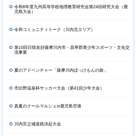
令和8年度九州高等学校地理教育研究会第24回研究大会（鹿
児島大会）
令和コミュニティトーク（川内北エリア）
第10回日韓友好薩摩川内市・昌寧郡青少年スポーツ・文化交
流事業
夏のアドベンチャー「薩摩川内ぼっけもんの旅」
市比野温泉杯サッカー大会（第41回少年大会）
真夏のクールマルシェin鹿児島空港
川内宮之城道路決起大会