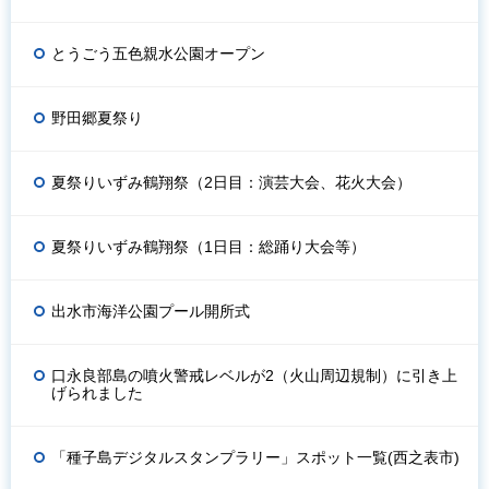
とうごう五色親水公園オープン
野田郷夏祭り
夏祭りいずみ鶴翔祭（2日目：演芸大会、花火大会）
夏祭りいずみ鶴翔祭（1日目：総踊り大会等）
出水市海洋公園プール開所式
口永良部島の噴火警戒レベルが2（火山周辺規制）に引き上
げられました
「種子島デジタルスタンプラリー」スポット一覧(西之表市)