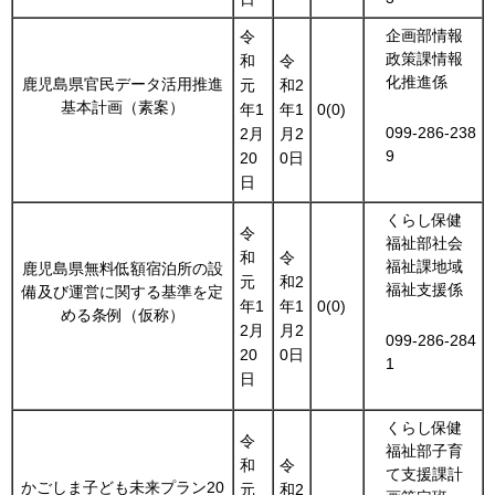
企画部情報
令
政策課情報
和
令
化推進係
鹿児島県官民データ活用推進
元
和2
基本計画（素案）
年1
年1
0(0)
099-286-238
2月
月2
9
20
0日
日
くらし保健
令
福祉部社会
和
令
福祉課地域
鹿児島県無料低額宿泊所の設
元
和2
福祉支援係
備及び運営に関する基準を定
年1
年1
0(0)
める条例（仮称）
2月
月2
099-286-284
20
0日
1
日
くらし保健
令
福祉部子育
和
令
て支援課計
かごしま子ども未来プラン20
元
和2