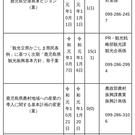
対策係
鹿児島空港将来ビジョン
元
元
（案）
1(1)
年1
年1
099-286-245
0月
1月
7
1日
1日
PR・観光戦
令
令
略部観光課
和
和
「観光立県かごしま県民条
観光企画係
元
元
15(1
例」に基づく次期「鹿児島県
年1
年1
1)
観光振興基本方針」骨子案
0月
1月
099-286-299
7日
6日
4
農政部農村
令
令
振興課農業
和
和
鹿児島県農村地域への産業の
振興計画係
元
元
導入に関する基本計画の変更
年1
年1
0(0)
（案）
099-286-310
0月
1月
6
21
20
日
日