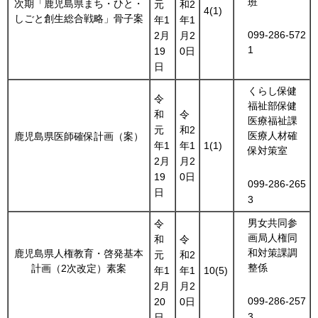
班
次期「鹿児島県まち・ひと・
元
和2
4(1)
しごと創生総合戦略」骨子案
年1
年1
099-286-572
2月
月2
1
19
0日
日
くらし保健
令
福祉部保健
和
令
医療福祉課
元
和2
医療人材確
鹿児島県医師確保計画（案）
年1
年1
1(1)
保対策室
2月
月2
19
0日
099-286-265
日
3
男女共同参
令
画局人権同
和
令
和対策課調
鹿児島県人権教育・啓発基本
元
和2
整係
計画（2次改定）素案
年1
年1
10(5)
2月
月2
099-286-257
20
0日
3
日