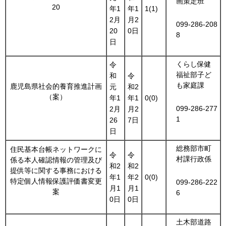
画策定班
20
年1
年1
1(1)
2月
月2
099-286-208
20
0日
8
日
くらし保健
令
福祉部子ど
和
令
も家庭課
鹿児島県社会的養育推進計画
元
和2
（案）
年1
年1
0(0)
099-286-277
2月
月2
1
26
7日
日
総務部市町
住民基本台帳ネットワークに
令
令
村課行政係
係る本人確認情報の管理及び
和2
和2
提供等に関する事務における
年1
年2
0(0)
特定個人情報保護評価書変更
099-286-222
月1
月1
案
6
0日
0日
土木部道路