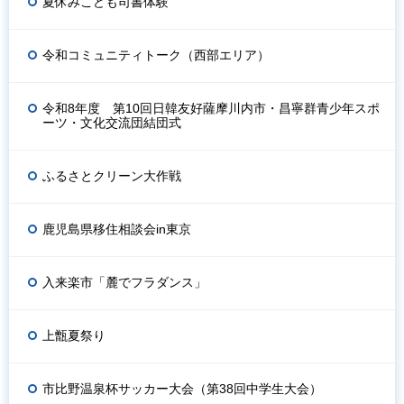
夏休みこども司書体験
令和コミュニティトーク（西部エリア）
令和8年度 第10回日韓友好薩摩川内市・昌寧群青少年スポ
ーツ・文化交流団結団式
ふるさとクリーン大作戦
鹿児島県移住相談会in東京
入来楽市「麓でフラダンス」
上甑夏祭り
市比野温泉杯サッカー大会（第38回中学生大会）