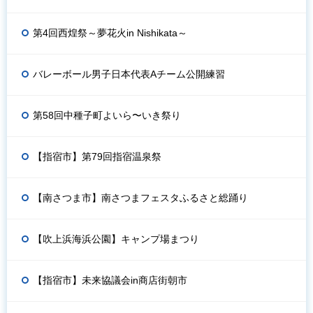
第4回西煌祭～夢花火in Nishikata～
バレーボール男子日本代表Aチーム公開練習
第58回中種子町よいら〜いき祭り
【指宿市】第79回指宿温泉祭
【南さつま市】南さつまフェスタふるさと総踊り
【吹上浜海浜公園】キャンプ場まつり
【指宿市】未来協議会in商店街朝市