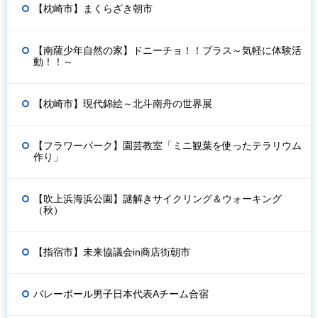
【枕崎市】まくらざき朝市
【南薩少年自然の家】ドニーチョ！！プラス～気軽に体験活
動！！～
【枕崎市】現代錦絵～北斗南舟の世界展
【フラワーパーク】園芸教室「ミニ観葉を使ったテラリウム
作り」
【吹上浜海浜公園】謎解きサイクリング＆ウォーキング
（秋）
【指宿市】未来協議会in商店街朝市
バレーボール男子日本代表Aチーム合宿