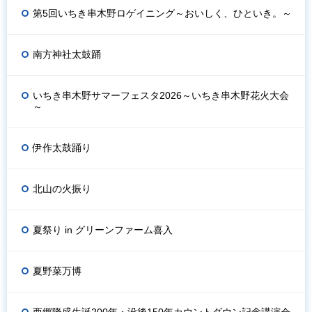
第5回いちき串木野ロゲイニング～おいしく、ひといき。～
南方神社太鼓踊
いちき串木野サマーフェスタ2026～いちき串木野花火大会
～
伊作太鼓踊り
北山の火振り
夏祭り in グリーンファーム喜入
夏野菜万博
西郷隆盛生誕200年・没後150年カウントダウン記念講演会