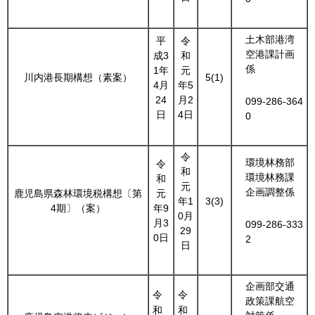
土木部港湾
平
令
空港課計画
成3
和
係
1年
元
川内港長期構想（素案）
5(1)
4月
年5
24
月2
099-286-364
日
4日
0
令
環境林務部
令
和
環境林務課
和
元
企画調整係
鹿児島県森林環境税構想〔第
元
年1
3(3)
4期〕（案）
年9
0月
月3
099-286-333
29
0日
2
日
企画部交通
令
令
政策課航空
和
和