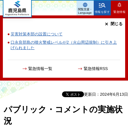
鹿児島県
閲覧支援・
情報を探す
緊急情報
Language
閉じる
災害対策本部の設置について
口永良部島の噴火警戒レベルが2（火山周辺規制）に引き上
げられました
緊急情報一覧
緊急情報RSS
更新日：2024年6月13日
パブリック・コメントの実施状
況