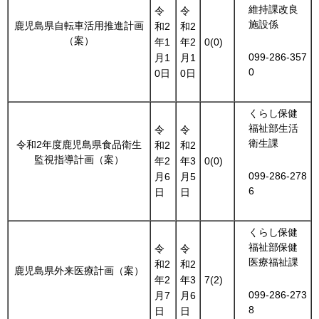
維持課改良
令
令
施設係
鹿児島県自転車活用推進計画
和2
和2
（案）
年1
年2
0(0)
099-286-357
月1
月1
0
0日
0日
くらし保健
福祉部生活
令
令
衛生課
令和2年度鹿児島県食品衛生
和2
和2
監視指導計画（案）
年2
年3
0(0)
099-286-278
月6
月5
6
日
日
くらし保健
福祉部保健
令
令
医療福祉課
和2
和2
鹿児島県外来医療計画（案）
年2
年3
7(2)
099-286-273
月7
月6
8
日
日