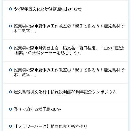
令和8年度文化財研修講座のお知らせ
照葉樹の森◆夏休み工作教室②「親子で作ろう！鹿児島材で
木工教室！」
照葉樹の森◆月例登山会「稲尾岳：西口往復」「山の日記念
♪稲尾岳の天然クーラーを感じよう♪」
照葉樹の森◆夏休み工作教室①「親子で作ろう！鹿児島材で
木工教室！」
屋久島環境文化村中核施設開館30周年記念シンポジウム
香りで旅する種子島-July-
【フラワーパーク】植物観察と標本作り