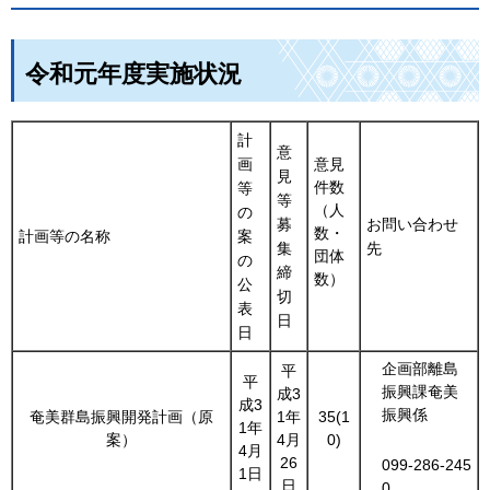
令和元年度実施状況
計
意
画
意見
見
件数
等
等
（人
の
募
お問い合わせ
数・
計画等の名称
案
集
先
団体
の
締
数）
公
切
表
日
日
企画部離島
平
平
振興課奄美
成3
成3
振興係
奄美群島振興開発計画（原
1年
35(1
1年
案）
4月
0)
4月
26
099-286-245
1日
日
0