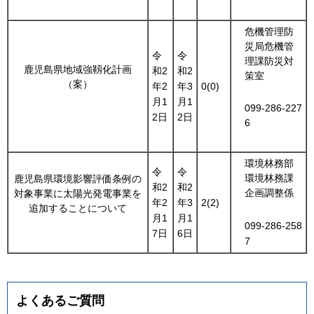
危機管理防
災局危機管
令
令
理課防災対
鹿児島県地域強靱化計画
和2
和2
策室
（案）
年2
年3
0(0)
月1
月1
099-286-227
2日
2日
6
環境林務部
令
令
環境林務課
鹿児島県環境影響評価条例の
和2
和2
企画調整係
対象事業に太陽光発電事業を
年2
年3
2(2)
追加することについて
月1
月1
099-286-258
7日
6日
7
よくあるご質問