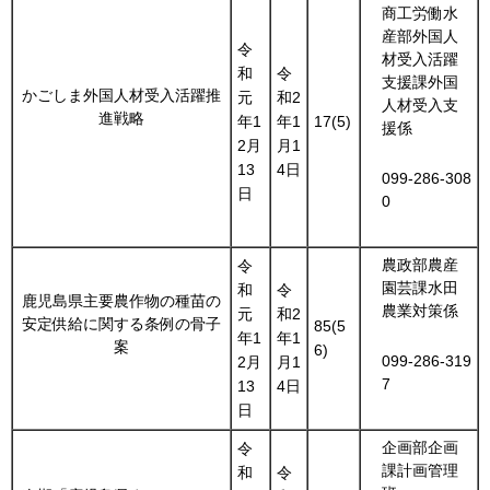
商工労働水
産部外国人
令
材受入活躍
和
令
支援課外国
かごしま外国人材受入活躍推
元
和2
人材受入支
進戦略
年1
年1
17(5)
援係
2月
月1
13
4日
099-286-308
日
0
農政部農産
令
園芸課水田
和
令
鹿児島県主要農作物の種苗の
農業対策係
元
和2
安定供給に関する条例の骨子
85(5
年1
年1
案
6)
099-286-319
2月
月1
7
13
4日
日
企画部企画
令
課計画管理
和
令