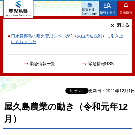
鹿児島県
閲覧支援・
情報を探す
緊急情報
Language
閉じる
口永良部島の噴火警戒レベルが2（火山周辺規制）に引き上
げられました
緊急情報一覧
緊急情報RSS
更新日：2021年12月1日
屋久島農業の動き（令和元年12
月）