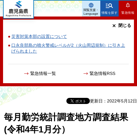
鹿児島県
閲覧支援・
情報を探す
緊急情報
Language
閉じる
災害対策本部の設置について
口永良部島の噴火警戒レベルが2（火山周辺規制）に引き上
げられました
緊急情報一覧
緊急情報RSS
更新日：2022年5月12日
毎月勤労統計調査地方調査結果
(令和4年1月分）