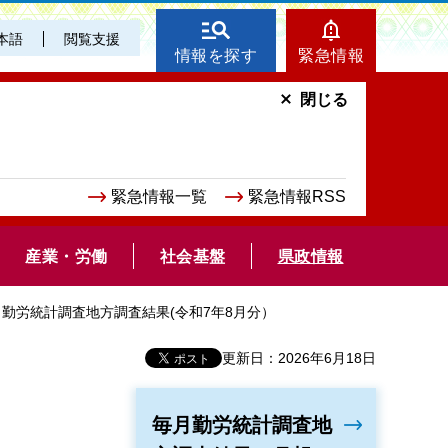
本語
閲覧支援
情報を探す
緊急情報
閉じる
緊急情報一覧
緊急情報RSS
産業・労働
社会基盤
県政情報
月勤労統計調査地方調査結果(令和7年8月分）
更新日：2026年6月18日
毎月勤労統計調査地