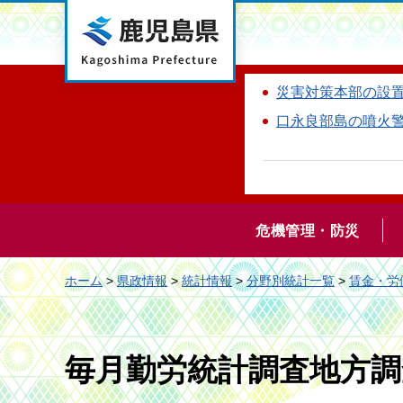
鹿児島県
災害対策本部の設
口永良部島の噴火
危機管理・防災
ホーム
>
県政情報
>
統計情報
>
分野別統計一覧
>
賃金・労
毎月勤労統計調査地方調