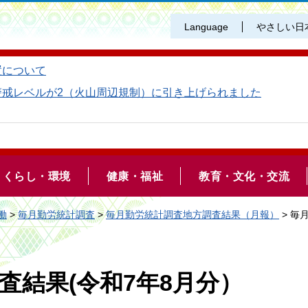
Language
やさしい日
置について
警戒レベルが2（火山周辺規制）に引き上げられました
くらし・環境
健康・福祉
教育・文化・交流
働
>
毎月勤労統計調査
>
毎月勤労統計調査地方調査結果（月報）
> 毎
査結果(令和7年8月分）