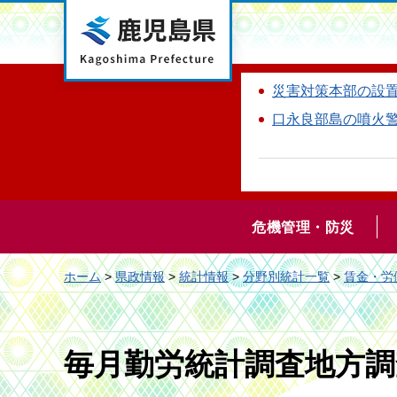
鹿児島県
災害対策本部の設
口永良部島の噴火
危機管理・防災
ホーム
>
県政情報
>
統計情報
>
分野別統計一覧
>
賃金・労
毎月勤労統計調査地方調査