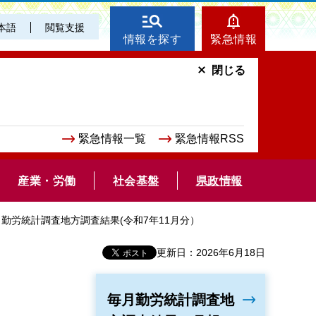
本語
閲覧支援
情報を探す
緊急情報
閉じる
緊急情報一覧
緊急情報RSS
産業・労働
社会基盤
県政情報
月勤労統計調査地方調査結果(令和7年11月分）
更新日：2026年6月18日
毎月勤労統計調査地