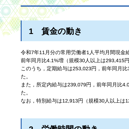
1
賃
金の動き
令和7年11月分の常用労働者1人平均月間現金給
前年同月比4.1%増（規模30人以上は293,41
このうち，定期給与は253,023円，前年同月比3
た。
また，所定内給与は239,079円，前年同月比4.
た。
なお，特別給与は12,913円（規模30人以上は1