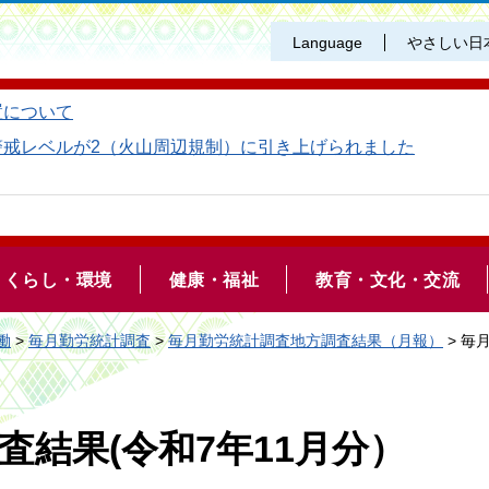
Language
やさしい日
置について
警戒レベルが2（火山周辺規制）に引き上げられました
くらし・環境
健康・福祉
教育・文化・交流
働
>
毎月勤労統計調査
>
毎月勤労統計調査地方調査結果（月報）
> 毎
結果(令和7年11月分）