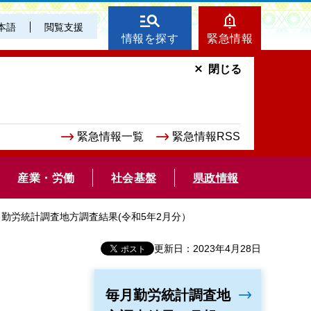
本語
閲覧支援
情報を探す
緊急情報
閉じる
緊急情報一覧
緊急情報RSS
産業・労働
社会基盤
県政情報
月勤労統計調査地方調査結果(令和5年2月分）
更新日：2023年4月28日
毎月勤労統計調査地