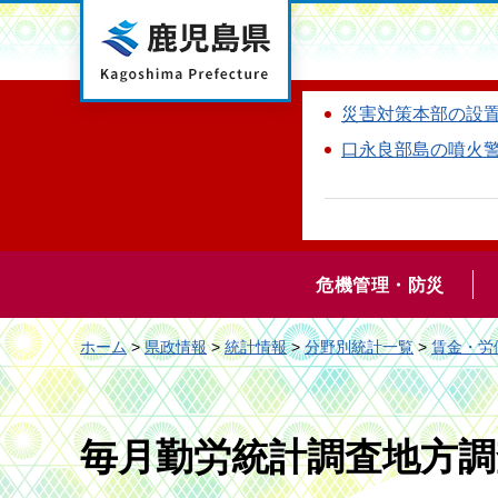
鹿児島県
災害対策本部の設
口永良部島の噴火
危機管理・防災
ホーム
>
県政情報
>
統計情報
>
分野別統計一覧
>
賃金・労
毎月勤労統計調査地方調