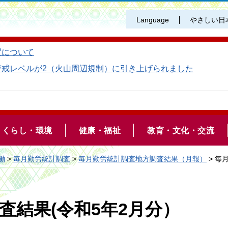
Language
やさしい日
置について
警戒レベルが2（火山周辺規制）に引き上げられました
くらし・環境
健康・福祉
教育・文化・交流
働
>
毎月勤労統計調査
>
毎月勤労統計調査地方調査結果（月報）
> 毎
査結果(令和5年2月分）