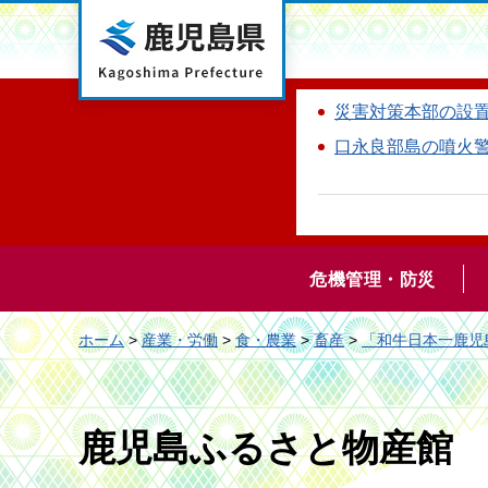
鹿児島県
災害対策本部の設
口永良部島の噴火
危機管理・防災
ホーム
>
産業・労働
>
食・農業
>
畜産
>
「和牛日本一鹿児
鹿児島ふるさと物産館