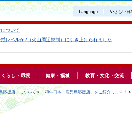
Language
やさしい日
置について
警戒レベルが2（火山周辺規制）に引き上げられました
くらし・環境
健康・福祉
教育・文化・交流
島応援店」について
>
「和牛日本一鹿児島応援店」をご紹介します！
>