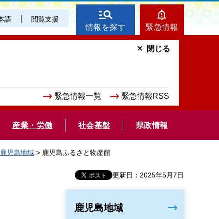
本語
閲覧支援
情報を探す
緊急情報
閉じる
緊急情報一覧
緊急情報RSS
産業・労働
社会基盤
県政情報
鹿児島地域
> 鹿児島ふるさと物産館
更新日：2025年5月7日
鹿児島地域