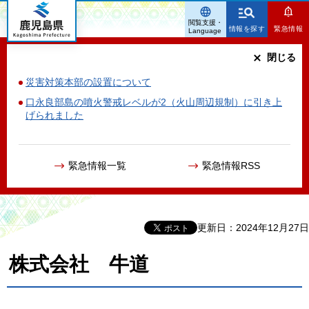
鹿児島県
閲覧支援・
情報を探す
緊急情報
Language
閉じる
災害対策本部の設置について
口永良部島の噴火警戒レベルが2（火山周辺規制）に引き上
げられました
緊急情報一覧
緊急情報RSS
更新日：2024年12月27日
株式会社 牛道