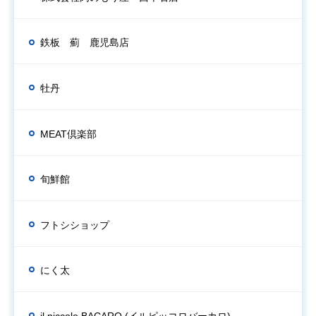
鉄板 薊 鹿児島店
牡丹
MEAT倶楽部
旬鮮館
フトシショップ
にく太
il piccolo BACARO (イルピッコロバーカロ)