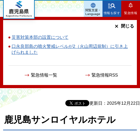
鹿児島県
閲覧支援・
情報を探す
緊急情報
Language
閉じる
災害対策本部の設置について
口永良部島の噴火警戒レベルが2（火山周辺規制）に引き上
げられました
緊急情報一覧
緊急情報RSS
更新日：2025年12月22日
鹿児島サンロイヤルホテル