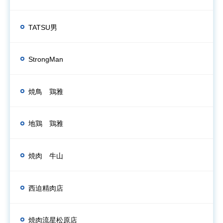
TATSU男
StrongMan
焼鳥 鶏雅
地鶏 鶏雅
焼肉 牛山
西迫精肉店
焼肉流星松原店