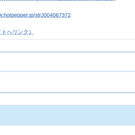
w.hotpepper.jp/strJ004067372
イトへリンク）
。