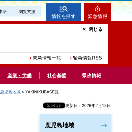
本語
閲覧支援
情報を探す
緊急情報
閉じる
緊急情報一覧
緊急情報RSS
産業・労働
社会基盤
県政情報
鹿児島地域
> YAKINIKUBASE源
更新日：2026年2月13日
鹿児島地域