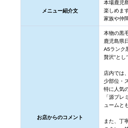
本場鹿児
楽しめま
メニュー紹介文
家族や仲
本物の黒
鹿児島県日
A5ラン
贅沢”と
店内では
少部位・
特に人気
「源プレ
ュームと
お店からのコメント
また、丁