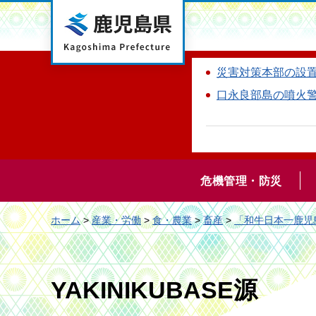
鹿児島県
災害対策本部の設
口永良部島の噴火
危機管理・防災
ホーム
>
産業・労働
>
食・農業
>
畜産
>
「和牛日本一鹿児
YAKINIKUBASE源