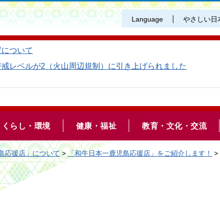
Language
やさしい日
置について
警戒レベルが2（火山周辺規制）に引き上げられました
くらし・環境
健康・福祉
教育・文化・交流
島応援店」について
>
「和牛日本一鹿児島応援店」をご紹介します！
>