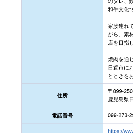
のタレ、
和牛文化
家族連れ
がら、素
店を目指
焼肉を通
日置市にお
とときを
〒899-250
住所
鹿児島県日
099-273-2
電話番号
https:/