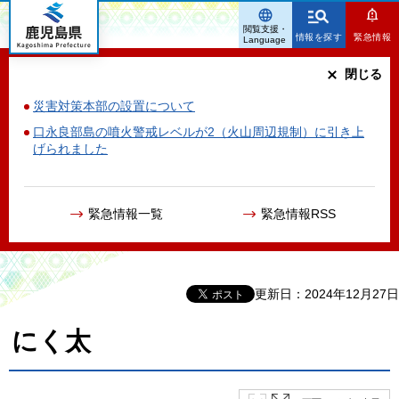
鹿児島県
閲覧支援・
情報を探す
緊急情報
Language
閉じる
災害対策本部の設置について
口永良部島の噴火警戒レベルが2（火山周辺規制）に引き上
げられました
緊急情報一覧
緊急情報RSS
更新日：2024年12月27日
にく太