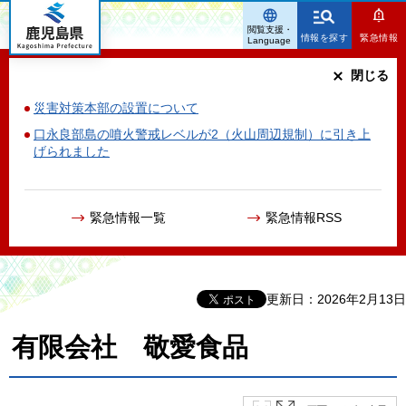
鹿児島県
閲覧支援・
情報を探す
緊急情報
Language
閉じる
災害対策本部の設置について
口永良部島の噴火警戒レベルが2（火山周辺規制）に引き上
げられました
緊急情報一覧
緊急情報RSS
更新日：2026年2月13日
有限会社 敬愛食品