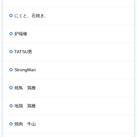
にくと、石焼き。
炉端修
TATSU男
StrongMan
焼鳥 鶏雅
地鶏 鶏雅
焼肉 牛山