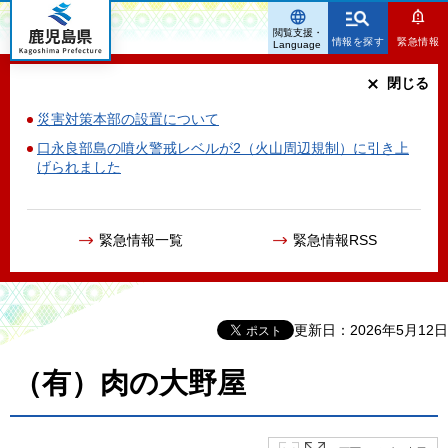
鹿児島県
閲覧支援・
情報を探す
緊急情報
Language
閉じる
災害対策本部の設置について
口永良部島の噴火警戒レベルが2（火山周辺規制）に引き上
げられました
緊急情報一覧
緊急情報RSS
更新日：2026年5月12日
（有）肉の大野屋