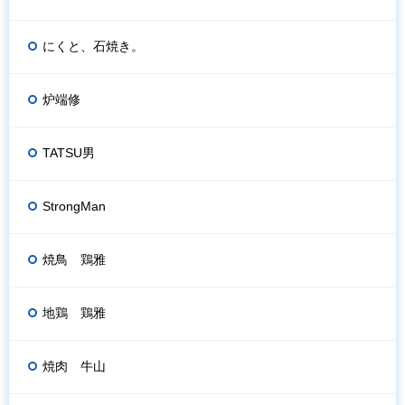
にくと、石焼き。
炉端修
TATSU男
StrongMan
焼鳥 鶏雅
地鶏 鶏雅
焼肉 牛山