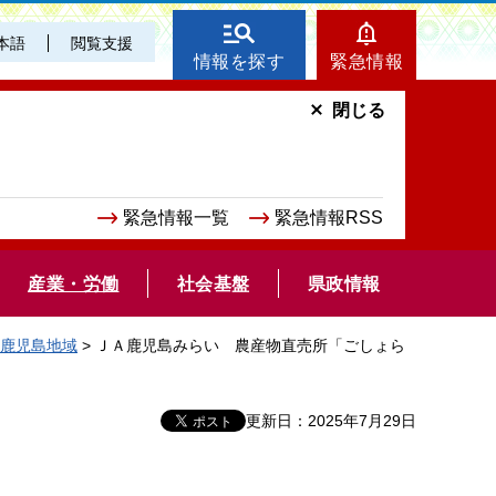
本語
閲覧支援
情報を探す
緊急情報
閉じる
緊急情報一覧
緊急情報RSS
産業・労働
社会基盤
県政情報
鹿児島地域
> ＪＡ鹿児島みらい 農産物直売所「ごしょら
更新日：2025年7月29日