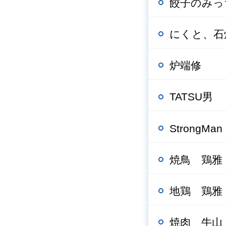
餃子のみっ
にくと、石
炉端修
TATSU男
StrongMan
焼鳥 鶏雅
地鶏 鶏雅
焼肉 牛山