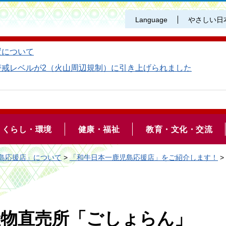
Language
やさしい日
置について
警戒レベルが2（火山周辺規制）に引き上げられました
くらし・環境
健康・福祉
教育・文化・交流
島応援店」について
>
「和牛日本一鹿児島応援店」をご紹介します！
>
産物直売所「ごしょらん」