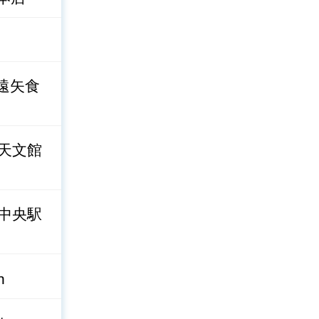
遠矢食
天文館
中央駅
n