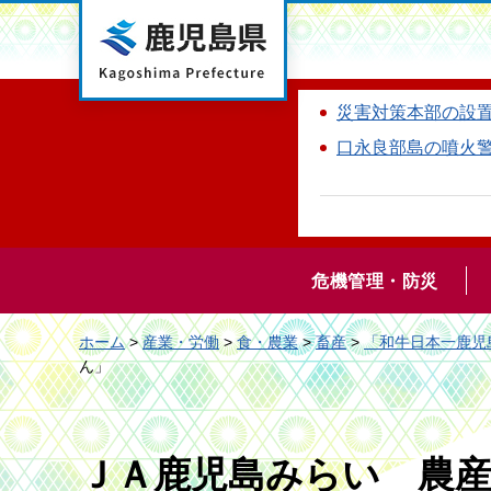
鹿児島県
災害対策本部の設
口永良部島の噴火
危機管理・防災
ホーム
>
産業・労働
>
食・農業
>
畜産
>
「和牛日本一鹿児
ん」
ＪＡ鹿児島みらい 農