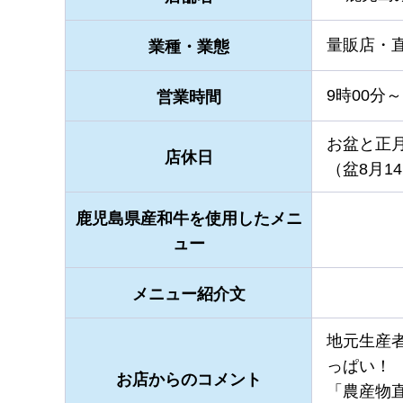
量販店・
業種・業態
9時00分～
営業時間
お盆と正
店休日
（盆8月1
鹿児島県産和牛を使用したメニ
ュー
メニュー紹介文
地元生産
っぱい！
お店からのコメント
「農産物