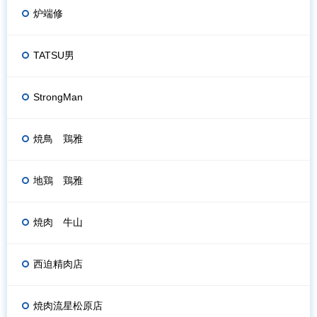
炉端修
TATSU男
StrongMan
焼鳥 鶏雅
地鶏 鶏雅
焼肉 牛山
西迫精肉店
焼肉流星松原店