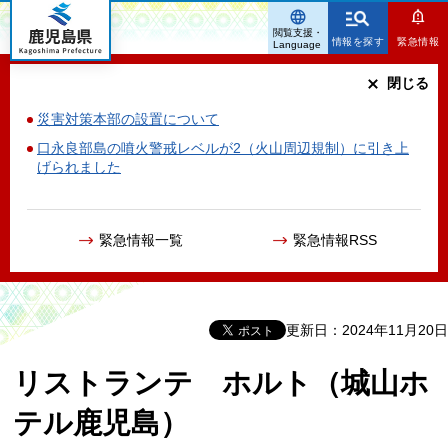
鹿児島県
閲覧支援・
情報を探す
緊急情報
Language
閉じる
災害対策本部の設置について
口永良部島の噴火警戒レベルが2（火山周辺規制）に引き上
げられました
緊急情報一覧
緊急情報RSS
更新日：2024年11月20日
リストランテ ホルト（城山ホ
テル鹿児島）