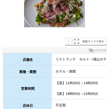
画面サイズで表示
リストランテ
ホ
ルト（城山ホテ
店舗名
ホテル・旅館
業種・業態
【昼】11時30分～14時30分
営業時間
【夜】18時00分～21時00分
不定期
店休日