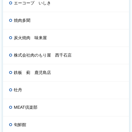
エーコープ いしき
焼肉多聞
炭火焼肉 味来屋
株式会社肉のもり屋 西千石店
鉄板 薊 鹿児島店
牡丹
MEAT倶楽部
旬鮮館