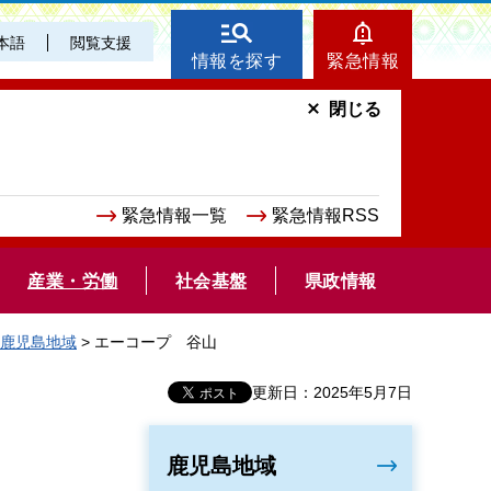
本語
閲覧支援
情報を探す
緊急情報
閉じる
緊急情報一覧
緊急情報RSS
産業・労働
社会基盤
県政情報
鹿児島地域
> エーコープ 谷山
更新日：2025年5月7日
鹿児島地域