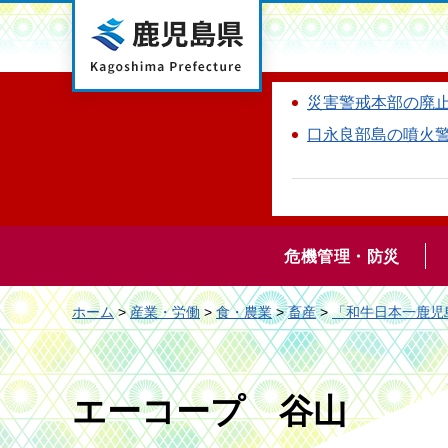
鹿児島県
災害警戒本部の廃
口永良部島の噴火
危機管理・防災
ホーム
>
産業・労働
>
食・農業
>
畜産
>
「和牛日本一鹿児
エーコープ 谷山