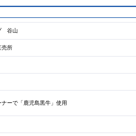
プ
谷山
直売所
ーナーで「鹿児島黒牛」使用