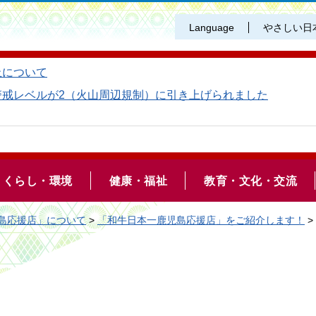
Language
やさしい日
止について
警戒レベルが2（火山周辺規制）に引き上げられました
くらし・環境
健康・福祉
教育・文化・交流
島応援店」について
>
「和牛日本一鹿児島応援店」をご紹介します！
>