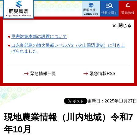
鹿児島県
閲覧支援・
情報を探す
緊急情報
Language
閉じる
災害対策本部の設置について
口永良部島の噴火警戒レベルが2（火山周辺規制）に引き上
げられました
緊急情報一覧
緊急情報RSS
更新日：2025年11月27日
現地農業情報（川内地域）令和7
年10月