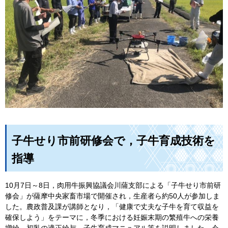
子牛せり市前研修会で，子牛育成技術を
指導
10月7日～8日，肉用牛振興協議会川薩支部による「子牛せり市前研
修会」が薩摩中央家畜市場で開催され，生産者ら約50人が参加しま
した。農政普及課が講師となり，「健康で丈夫な子牛を育て収益を
確保しよう」をテーマに，冬季における妊娠末期の繁殖牛への栄養
増給，初乳の適正給与，子牛育成マニュアル等を説明しました。今