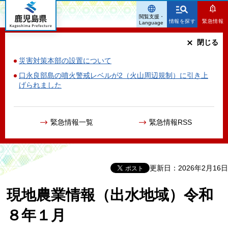
鹿児島県
閲覧支援・
情報を探す
緊急情報
Language
閉じる
災害対策本部の設置について
口永良部島の噴火警戒レベルが2（火山周辺規制）に引き上
げられました
緊急情報一覧
緊急情報RSS
更新日：2026年2月16日
現地農業情報（出水地域）令和
８年１月