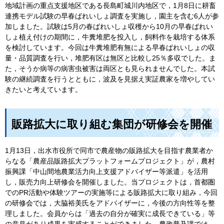
地域計画の重点支援地区である長島町城川内地区で，1月8日に耕畜
連携モデル試験の早春ばれいしょ調査を実施し，園主を含む6人が参
加しました。試験は5月の春ばれいしょ収穫から10月の早春ばれい
しょ植え付けの期間に，牛糞堆肥を投入し，飼料作を栽培する体系
を検討しています。今回は牛糞堆肥有無による早春ばれいしょの収
量・品質調査を行い，堆肥有区は無区と比較し25％多収でした。ま
た，そうか病等の病害虫被害は両区とも見られませんでした。本試
験の継続調査を行うとともに，波及を見据え実証農家を増やしてい
きたいと考えています。
販路拡大に取り組む集団が研修会を開催
1月13日，出水市役所で同市で農産物の販路拡大を目指す農業者か
らなる「農産品販路拡大プラットフォームプロジェクト」が，農村
振興課「中山間地農業活力向上支援アドバイザー等派遣」を活用
し，販売力向上研修会を開催しました。当プロジェクトは，首都圏
でのPR活動や体験ツアーの実施等による販路拡大に取り組み，今回
の研修会では，大脇裕美氏をアドバイザーに，今後の方向性等を整
理しました。会員からは「過去の自分が確実に成長できている」等
の意見があり成果を実感することができました。農政普及課では，