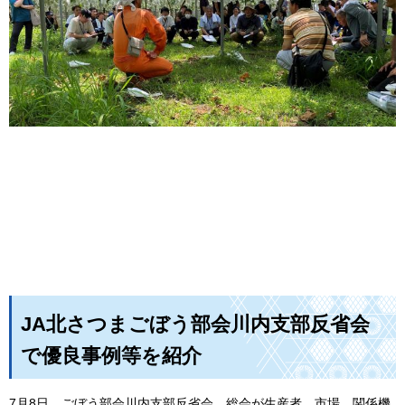
JA北さつまごぼう部会川内支部反省会
で優良事例等を紹介
7月8日，ごぼう部会川内支部反省会，総会が生産者，市場，関係機