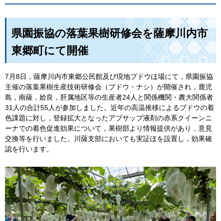
県園振協の落葉果樹研修会を薩摩川内市
東郷町にて開催
7月8日，薩摩川内市東郷公民館及び現地ブドウほ場にて，県園振協
主催の落葉果樹生産技術研修会（ブドウ・ナシ）が開催され，鹿児
島，南薩，姶良，肝属地区等の生産者24人と関係機関・農大関係者
31人の合計55人が参加しました。近年の高温推移によるブドウの着
色課題に対し，登録拡大となったアブサップ液剤の赤系クイーンニ
ーナでの着色促進効果について，果樹部より情報提供があり，意見
交換等を行いました。川薩支部においても実証ほを設置し，効果確
認を行います。