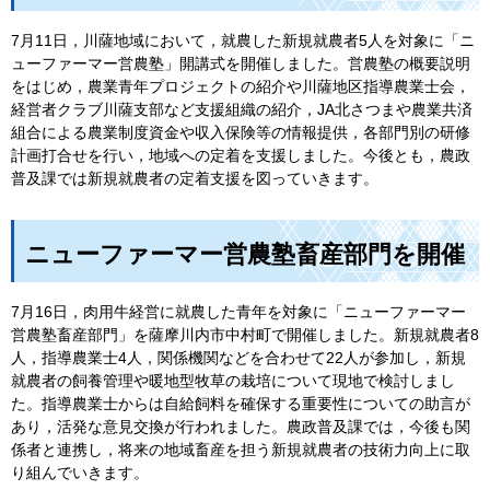
7月11日，川薩地域において，就農した新規就農者5人を対象に「ニ
ューファーマー営農塾」開講式を開催しました。営農塾の概要説明
をはじめ，農業青年プロジェクトの紹介や川薩地区指導農業士会，
経営者クラブ川薩支部など支援組織の紹介，JA北さつまや農業共済
組合による農業制度資金や収入保険等の情報提供，各部門別の研修
計画打合せを行い，地域への定着を支援しました。今後とも，農政
普及課では新規就農者の定着支援を図っていきます。
ニューファーマー営農塾畜産部門を開催
7月16日，肉用牛経営に就農した青年を対象に「ニューファーマー
営農塾畜産部門」を薩摩川内市中村町で開催しました。新規就農者8
人，指導農業士4人，関係機関などを合わせて22人が参加し，新規
就農者の飼養管理や暖地型牧草の栽培について現地で検討しまし
た。指導農業士からは自給飼料を確保する重要性についての助言が
あり，活発な意見交換が行われました。農政普及課では，今後も関
係者と連携し，将来の地域畜産を担う新規就農者の技術力向上に取
り組んでいきます。