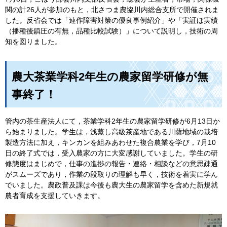
関の計26人が参加のもと，北さつま農協川内総合支所で開催されま
した。反省会では「連作障害対策の優良事例紹介」や「実証ほ実績
（播種後鎮圧の有無，品種比較試験）」について説明し，技術の周
知を図りました。
農大茶業学科2年生の農家留学研修が無
事終了！
管内の茶生産法人にて，茶業学科2年生の農家留学研修が6月13日か
ら始まりました。学生は，浅蒸し高級茶産地である川薩地域の栽培
製造方法に加え，キンカンを組みあわせた複合農業を学び，7月10
日の終了式では，受入農家の方に大変感謝していました。学生の研
修態度はまじめで，仕事の進捗の報告・連絡・相談などの意思疎通
がスムーズであり，作業の段取りの理解も早く，技術を着実に学ん
でいました。農政普及課は今後も農大生の農家留学を含めた新規就
農者育成を支援していきます。