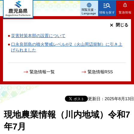
鹿児島県
閲覧支援・
情報を探す
緊急情報
Language
閉じる
災害対策本部の設置について
口永良部島の噴火警戒レベルが2（火山周辺規制）に引き上
げられました
緊急情報一覧
緊急情報RSS
更新日：2025年8月13日
現地農業情報（川内地域）令和7
年7月