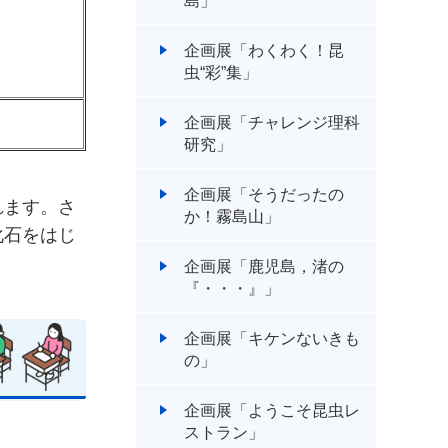
島」
企画展「わくわく！昆
虫“彩”集」
企画展「チャレンジ理科
研究」
企画展「そうだったの
れます。さ
か！霧島山」
化石をはじ
企画展「鹿児島，渚の
『・・・』」
企画展「キケンないきも
の」
企画展「ようこそ昆虫レ
ストラン」