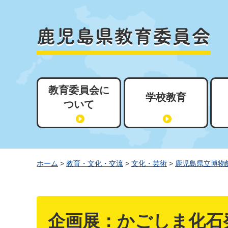
教育委員会に
学校教育
ついて
ホーム
>
教育・文化・交流
>
文化・芸術
>
鹿児島県立博物
企画展：かごしま化石