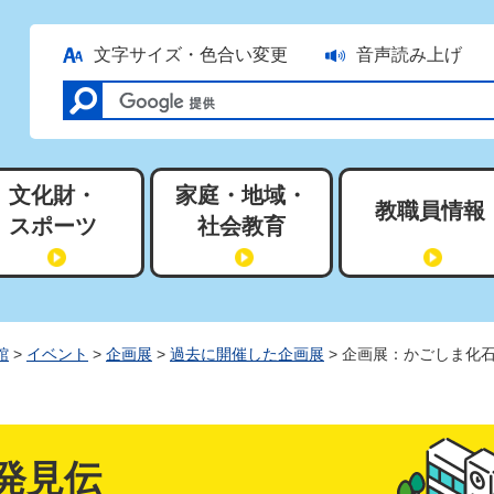
文字サイズ・色合い変更
音声読み上げ
文化財・
家庭・地域・
教職員情報
スポーツ
社会教育
館
>
イベント
>
企画展
>
過去に開催した企画展
> 企画展：かごしま化
発見伝