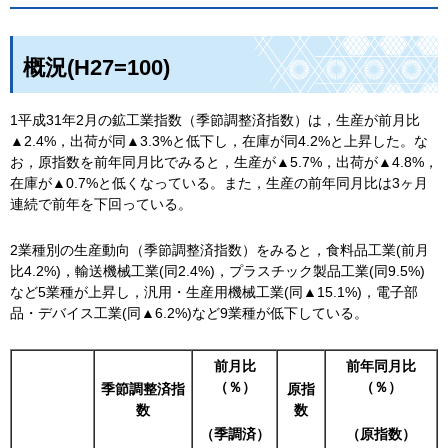
概況(H27=100)
1平成31年2月の鉱工業指数（季節調整済指数）は，生産が前月比
▲2.4%，出荷が同▲3.3%と低下し，在庫が同4.2%と上昇した。な
お，原指数を前年同月比でみると，生産が▲5.7%，出荷が▲4.8%，
在庫が▲0.7%と低くなっている。また，生産の前年同月比は3ヶ月
連続で前年を下回っている。
2業種別の生産動向（季節調整済指数）をみると，食料品工業(前月
比4.2%)，輸送機械工業(同2.4%)，プラスチック製品工業(同9.5%)
など5業種が上昇し，汎用・生産用機械工業(同▲15.1%)，電子部
品・デバイス工業(同▲6.2%)など9業種が低下している。
前月比
前年同月比
（％）
（％）
季節調整済指
原指
数
数
（季調済）
（原指数）