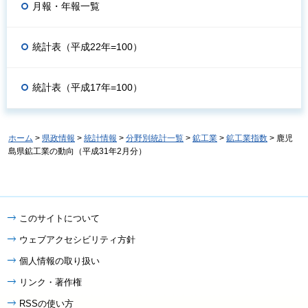
月報・年報一覧
統計表（平成22年=100）
統計表（平成17年=100）
ホーム
>
県政情報
>
統計情報
>
分野別統計一覧
>
鉱工業
>
鉱工業指数
> 鹿児
島県鉱工業の動向（平成31年2月分）
このサイトについて
ウェブアクセシビリティ方針
個人情報の取り扱い
リンク・著作権
RSSの使い方