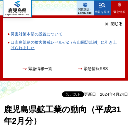
鹿児島県
閲覧支援・
情報を探す
緊急情報
Language
閉じる
災害対策本部の設置について
口永良部島の噴火警戒レベルが2（火山周辺規制）に引き上
げられました
緊急情報一覧
緊急情報RSS
更新日：2024年4月24日
鹿児島県鉱工業の動向（平成31
年2月分）