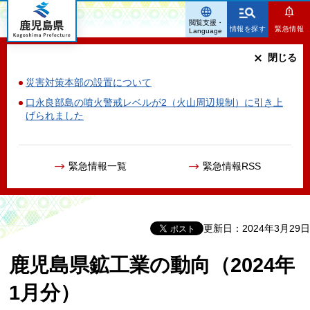
鹿児島県
閲覧支援・
情報を探す
緊急情報
Language
閉じる
災害対策本部の設置について
口永良部島の噴火警戒レベルが2（火山周辺規制）に引き上
げられました
緊急情報一覧
緊急情報RSS
更新日：2024年3月29日
鹿児島県鉱工業の動向（2024年
1月分）