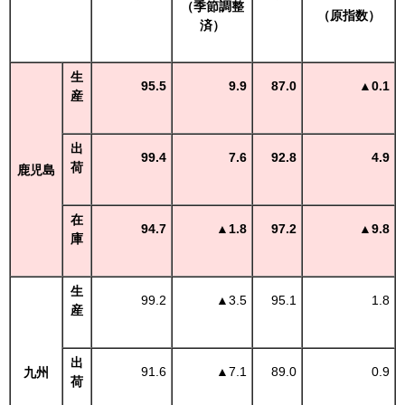
（季節調整
（原指数）
済）
生
95.5
9.9
87.0
▲0.1
産
出
99.4
7.6
92.8
4.9
荷
鹿児島
在
94.7
▲1.8
97.2
▲9.8
庫
生
99.2
▲
3.5
95.1
1.8
産
出
91.6
▲
7.1
89.0
0.9
九州
荷