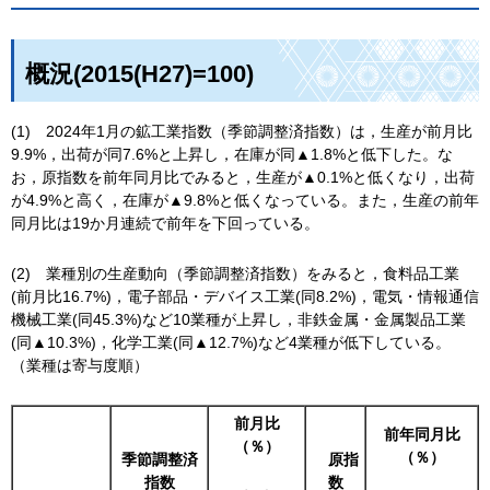
概況(2015(H27)=100)
(1) 2024年1月の鉱工業指数（季節調整済指数）は，生産が前月比
9.9%，出荷が同7.6%と上昇し，在庫が同▲1.8%と低下した。な
お，原指数を前年同月比でみると，生産が▲0.1%と低くなり，出荷
が4.9%と高く，在庫が▲9.8%と低くなっている。また，生産の前年
同月比は19か月連続で前年を下回っている。
(2) 業種別の生産動向（季節調整済指数）をみると，食料品工業
(前月比16.7%)，電子部品・デバイス工業(同8.2%)，電気・情報通信
機械工業(同45.3%)など10業種が上昇し，非鉄金属・金属製品工業
(同▲10.3%)，化学工業(同▲12.7%)など4業種が低下している。
（業種は寄与度順）
前月比
前年同月比
（％）
（％）
季節調整済
原
指
指数
数