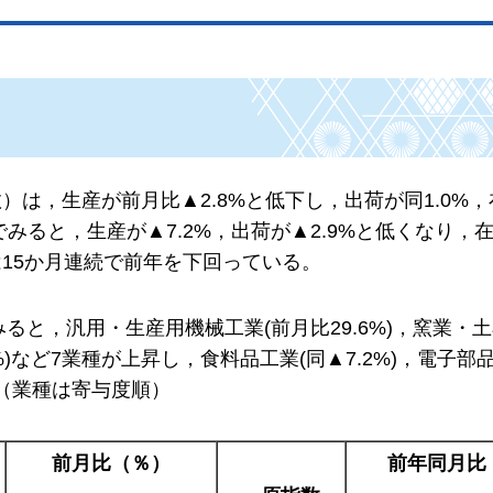
）は，生産が前月比▲2.8%と低下し，出荷が同1.0%
みると，生産が▲7.2%，出荷が▲2.9%と低くなり，在庫
15か月連続で前年を下回っている。
ると，汎用・生産用機械工業(前月比29.6%)，窯業・
9%)など7業種が上昇し，食料品工業(同▲7.2%)，電子
。（業種は寄与度順）
前月比（％）
前年同月比