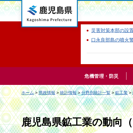
鹿児島県
災害対策本部の設
口永良部島の噴火
危機管理・防災
ホーム
>
県政情報
>
統計情報
>
分野別統計一覧
>
鉱工業
>
鹿児島県鉱工業の動向（2