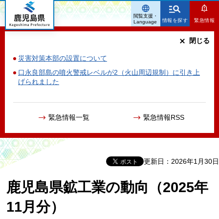
鹿児島県
閲覧支援・
情報を探す
緊急情報
Language
閉じる
災害対策本部の設置について
口永良部島の噴火警戒レベルが2（火山周辺規制）に引き上
げられました
緊急情報一覧
緊急情報RSS
更新日：2026年1月30日
鹿児島県鉱工業の動向（2025年
11月分）