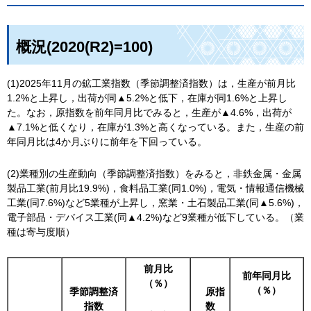
概況(2020(R2)=100)
(1)2025年11月の鉱工業指数（季節調整済指数）は，生産が前月比
1.2%と上昇し，出荷が同▲5.2%と低下，在庫が同1.6%と上昇し
た。なお，原指数を前年同月比でみると，生産が▲4.6%，出荷が
▲7.1%と低くなり，在庫が1.3%と高くなっている。また，生産の前
年同月比は4か月ぶりに前年を下回っている。
(2)業種別の生産動向（季節調整済指数）をみると，非鉄金属・金属
製品工業(前月比19.9%)，食料品工業(同1.0%)，電気・情報通信機械
工業(同7.6%)など5業種が上昇し，窯業・土石製品工業(同▲5.6%)，
電子部品・デバイス工業(同▲4.2%)など9業種が低下している。（業
種は寄与度順）
前月比
前年同月比
（％）
（％）
季節調整済
原
指
指数
数