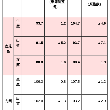
（季節調整
（原指数）
済）
生
93.7
1.2
104.7
▲4.6
産
出
91.5
▲5
.2
93.7
▲7.1
荷
鹿児
島
在
80.8
1.6
80.4
1.3
庫
生
106.3
0.8
107.5
▲
1.2
産
出
九州
102.0
▲
1.3
103.2
▲
2.9
荷