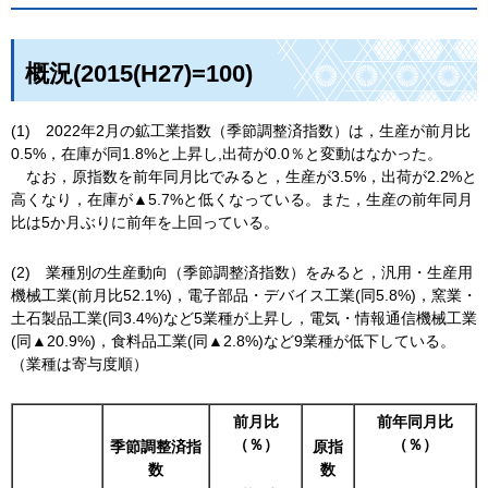
概況(2015(H27)=100)
(1)
2
022年2月の鉱工業指数（季節調整済指数）は，生産が前月比
0.5%，在庫が同1.8%と上昇し,出荷が0.0％と変動はなかった。
な
お，原指数を前年同月比でみると，生産が3.5%，出荷が2.2%と
高くなり，在庫が▲5.7%と低くなっている。また，生産の前年同月
比は5か月ぶりに前年を上回っている。
(2)
業
種別の生産動向（季節調整済指数）をみると，汎用・生産用
機械工業(前月比52.1%)，電子部品・デバイス工業(同5.8%)，窯業・
土石製品工業(同3.4%)など5業種が上昇し，電気・情報通信機械工業
(同▲20.9%)，食料品工業(同▲2.8%)など9業種が低下している。
（業種は寄与度順）
前月比
前年同月比
（％）
（％）
季節調整済指
原指
数
数