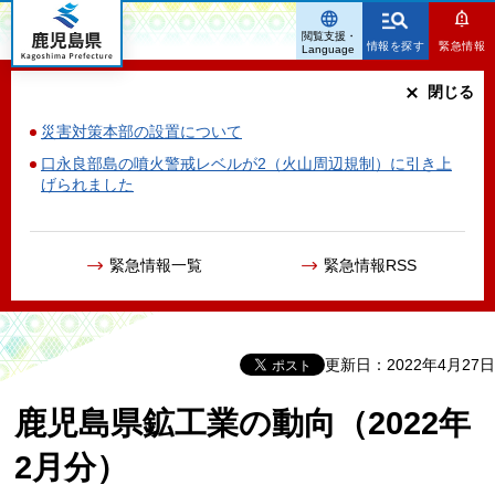
鹿児島県
閲覧支援・
情報を探す
緊急情報
Language
閉じる
災害対策本部の設置について
口永良部島の噴火警戒レベルが2（火山周辺規制）に引き上
げられました
緊急情報一覧
緊急情報RSS
更新日：2022年4月27日
鹿児島県鉱工業の動向（2022年
2月分）