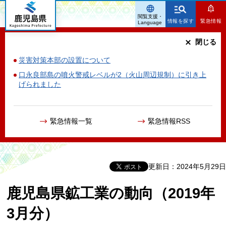
鹿児島県
閲覧支援・
情報を探す
緊急情報
Language
閉じる
災害対策本部の設置について
口永良部島の噴火警戒レベルが2（火山周辺規制）に引き上
げられました
緊急情報一覧
緊急情報RSS
更新日：2024年5月29日
鹿児島県鉱工業の動向（2019年
3月分）