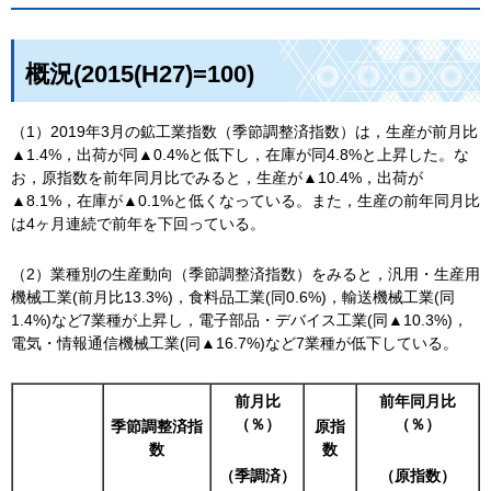
概況(2015(H27)=100)
（1）2019年3月の鉱工業指数（季節調整済指数）は，生産が前月比
▲1.4%，出荷が同▲0.4%と低下し，在庫が同4.8%と上昇した。な
お，原指数を前年同月比でみると，生産が▲10.4%，出荷が
▲8.1%，在庫が▲0.1%と低くなっている。また，生産の前年同月比
は4ヶ月連続で前年を下回っている。
（2）業種別の生産動向（季節調整済指数）をみると，汎用・生産用
機械工業(前月比13.3%)，食料品工業(同0.6%)，輸送機械工業(同
1.4%)など7業種が上昇し，電子部品・デバイス工業(同▲10.3%)，
電気・情報通信機械工業(同▲16.7%)など7業種が低下している。
前月比
前年同月比
（％）
（％）
季節調整済指
原指
数
数
（季調済）
（原指数）