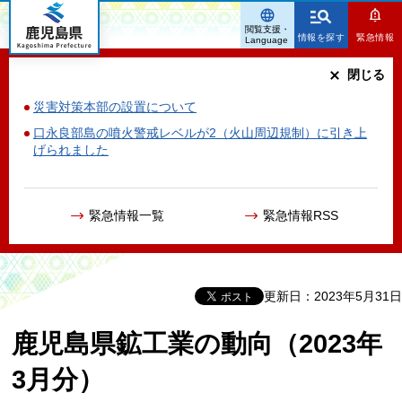
鹿児島県
閲覧支援・
情報を探す
緊急情報
Language
閉じる
災害対策本部の設置について
口永良部島の噴火警戒レベルが2（火山周辺規制）に引き上
げられました
緊急情報一覧
緊急情報RSS
更新日：2023年5月31日
鹿児島県鉱工業の動向（2023年
3月分）