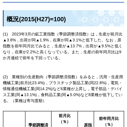
概況(2015(H27)=100)
(1)
2
023年3月の鉱工業指数（季節調整済指数）は，生産が前月比
▲3.8%，出荷が同▲1.9%，在庫が同▲3.1%と低下した。なお，原
指数を前年同月比でみると，生産が▲13.7%，出荷が▲9.5%と低く
なり，在庫が2.2%と高くなっている。また，生産の前年同月比は9
か月連続で前年を下回っている。
(2)
業
種別の生産動向（季節調整済指数）をみると，汎用・生産用
機械工業(前月比23.4%)，プラスチック製品工業(同22.8%)，電気・
情報通信機械工業(同14.2%)など6業種が上昇し，電子部品・デバイ
ス工業(同▲13.1%)，食料品工業(同▲5.0%)など8業種が低下してい
る。（業種は寄与度順）
前月比
前年同月比
（％）
（％）
季節調整済
原
指