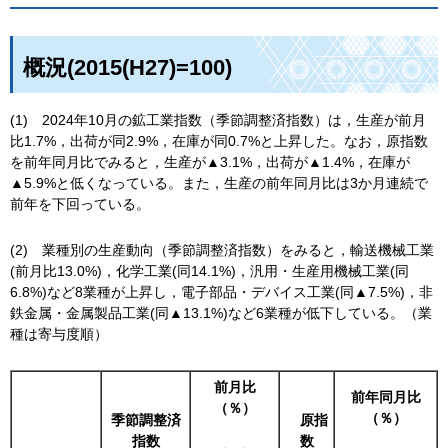
概況(2015(H27)=100)
(1)
2024年10月の鉱工業指数（季節調整済指数）は，生産が前月
比1.7%，出荷が同2.9%，在庫が同0.7%と上昇した。なお，原指数
を前年同月比でみると，生産が▲3.1%，出荷が▲1.4%，在庫が
▲5.9%と低くなっている。また，生産の前年同月比は3か月連続で
前年を下回っている。
(2)
業種別の生産動向（季節調整済指数）をみると，輸送機械工業
(前月比13.0%)，化学工業(同14.1%)，汎用・生産用機械工業(同
6.8%)など8業種が上昇し，電子部品・デバイス工業(同▲7.5%)，非
鉄金属・金属製品工業(同▲13.1%)など6業種が低下している。（業
種は寄与度順）
前月比
前年同月比
（％）
（％）
季節調整済
原
指
指数
数