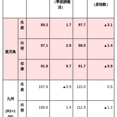
（季節調整
（原指数）
済）
生
89.2
1.7
97.7
▲3.1
産
出
97.1
2.9
98.5
▲1.4
荷
鹿児島
在
91.8
0.7
91.7
▲5.9
庫
生
107.6
▲
0.9
115.0
0.5
産
九州
出
106.6
1.4
111.9
▲
1.2
荷
(R2=1
00)