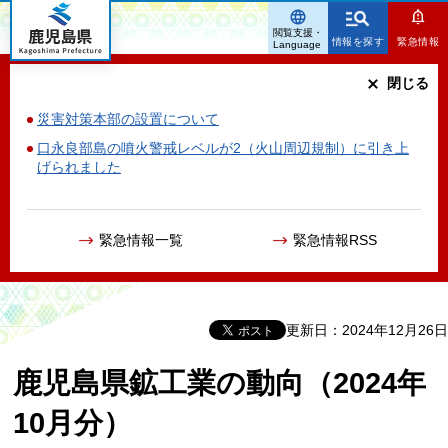
鹿児島県
閲覧支援・
情報を探す
緊急情報
Language
閉じる
災害対策本部の設置について
口永良部島の噴火警戒レベルが2（火山周辺規制）に引き上
げられました
緊急情報一覧
緊急情報RSS
更新日：2024年12月26日
鹿児島県鉱工業の動向（2024年
10月分）