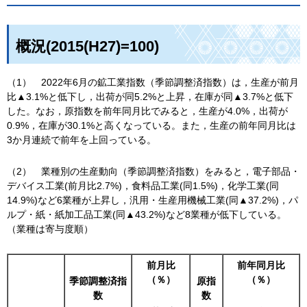
概況(2015(H27)=100)
（1）
2
022年6月の鉱工業指数（季節調整済指数）は，生産が前月
比▲3.1%と低下し，出荷が同5.2%と上昇，在庫が同▲3.7%と低下
した。なお，原指数を前年同月比でみると，生産が4.0%，出荷が
0.9%，在庫が30.1%と高くなっている。また，生産の前年同月比は
3か月連続で前年を上回っている。
（2）
業
種別の生産動向（季節調整済指数）をみると，電子部品・
デバイス工業(前月比2.7%)，食料品工業(同1.5%)，化学工業(同
14.9%)など6業種が上昇し，汎用・生産用機械工業(同▲37.2%)，パ
ルプ・紙・紙加工品工業(同▲43.2%)など8業種が低下している。
（業種は寄与度順）
前月比
前年同月比
（％）
（％）
季節調整済指
原指
数
数