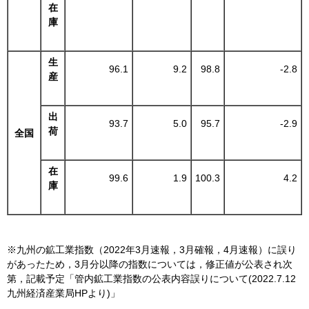
在
庫
生
96.1
9.2
98.8
-2.8
産
出
93.7
5.0
95.7
-2.9
荷
全国
在
99.6
1.9
100.3
4.2
庫
※九州の鉱工業指数（2022年3月速報，3月確報，4月速報）に誤り
があったため，3月分以降の指数については，修正値が公表され次
第，記載予定「管内鉱工業指数の公表内容誤りについて(2022.7.12
九州経済産業局HPより)」