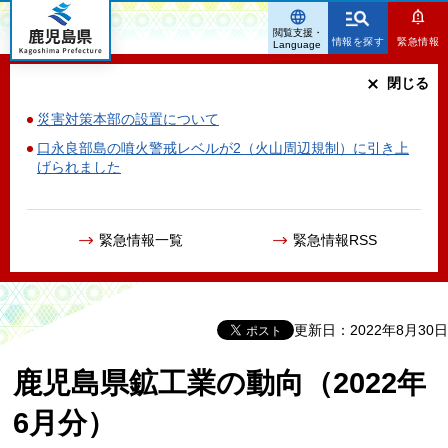
鹿児島県
閲覧支援・
情報を探す
緊急情報
Language
閉じる
災害対策本部の設置について
口永良部島の噴火警戒レベルが2（火山周辺規制）に引き上
げられました
緊急情報一覧
緊急情報RSS
更新日：2022年8月30日
鹿児島県鉱工業の動向（2022年
6月分）