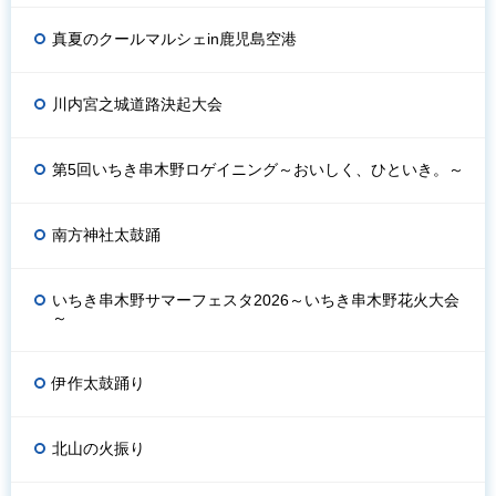
真夏のクールマルシェin鹿児島空港
川内宮之城道路決起大会
第5回いちき串木野ロゲイニング～おいしく、ひといき。～
南方神社太鼓踊
いちき串木野サマーフェスタ2026～いちき串木野花火大会
～
伊作太鼓踊り
北山の火振り