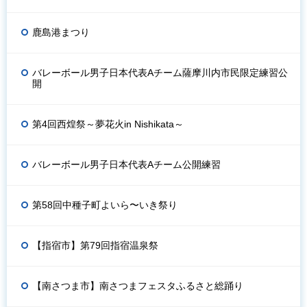
鹿島港まつり
バレーボール男子日本代表Aチーム薩摩川内市民限定練習公
開
第4回西煌祭～夢花火in Nishikata～
バレーボール男子日本代表Aチーム公開練習
第58回中種子町よいら〜いき祭り
【指宿市】第79回指宿温泉祭
【南さつま市】南さつまフェスタふるさと総踊り