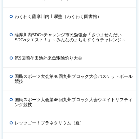
わくわく薩摩川内土曜塾（わくわく図書館）
薩摩川内SDGsチャレンジ市民勉強会「さつませんだい
SDGsクエスト！」～みんなのまちをすくうチャレンジ～
第9回藺牟田池外来魚駆除釣り大会
国民スポーツ大会第46回九州ブロック大会バスケットボール
競技
国民スポーツ大会第46回九州ブロック大会ウエイトリフティ
ング競技
レッツゴー！プラネタリウム（夏）