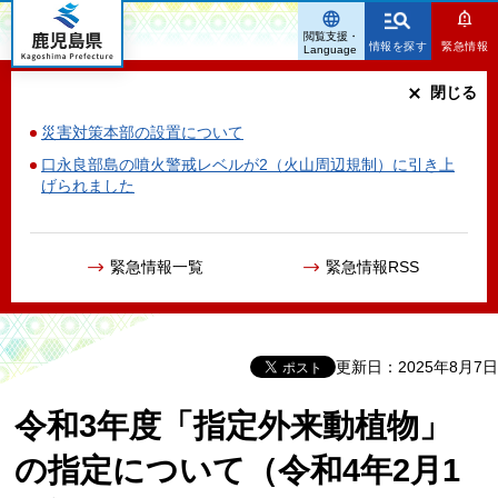
鹿児島県
閲覧支援・
情報を探す
緊急情報
Language
閉じる
災害対策本部の設置について
口永良部島の噴火警戒レベルが2（火山周辺規制）に引き上
げられました
緊急情報一覧
緊急情報RSS
更新日：2025年8月7日
令和3年度「指定外来動植物」
の指定について（令和4年2月1