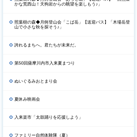
かな荒西山！天狗岩からの眺望を楽しもう♪」
照葉樹の森◆月例登山会「こば岳」【送迎バス】「木場岳登
山で小さな秋を探そう♪」
誇れるまちへ。君たちが未来だ。
第50回薩摩川内市入来夏まつり
ぬいぐるみおとまり会
夏休み映画会
入来楽市「太鼓踊りを応援しよう」
ファミリー自然体験隊（夏）