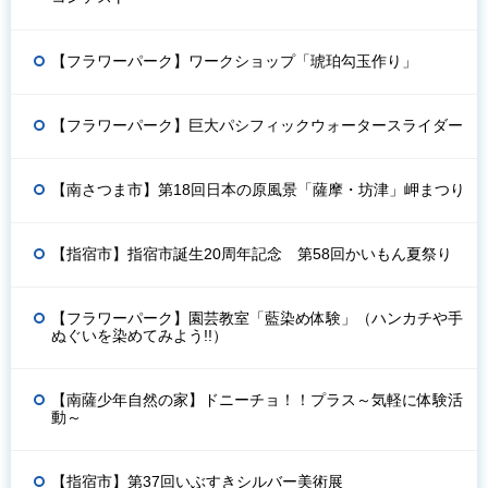
【フラワーパーク】ワークショップ「琥珀勾玉作り」
【フラワーパーク】巨大パシフィックウォータースライダー
【南さつま市】第18回日本の原風景「薩摩・坊津」岬まつり
【指宿市】指宿市誕生20周年記念 第58回かいもん夏祭り
【フラワーパーク】園芸教室「藍染め体験」（ハンカチや手
ぬぐいを染めてみよう!!）
【南薩少年自然の家】ドニーチョ！！プラス～気軽に体験活
動～
【指宿市】第37回いぶすきシルバー美術展