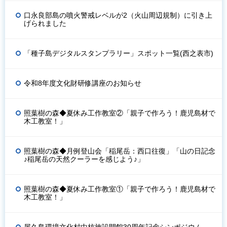
口永良部島の噴火警戒レベルが2（火山周辺規制）に引き上
げられました
「種子島デジタルスタンプラリー」スポット一覧(西之表市)
令和8年度文化財研修講座のお知らせ
照葉樹の森◆夏休み工作教室②「親子で作ろう！鹿児島材で
木工教室！」
照葉樹の森◆月例登山会「稲尾岳：西口往復」「山の日記念
♪稲尾岳の天然クーラーを感じよう♪」
照葉樹の森◆夏休み工作教室①「親子で作ろう！鹿児島材で
木工教室！」
屋久島環境文化村中核施設開館30周年記念シンポジウム