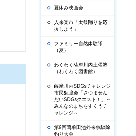
夏休み映画会
入来楽市「太鼓踊りを応
援しよう」
ファミリー自然体験隊
（夏）
わくわく薩摩川内土曜塾
（わくわく図書館）
薩摩川内SDGsチャレンジ
市民勉強会「さつません
だいSDGsクエスト！」～
みんなのまちをすくうチ
ャレンジ～
第9回藺牟田池外来魚駆除
釣り大会