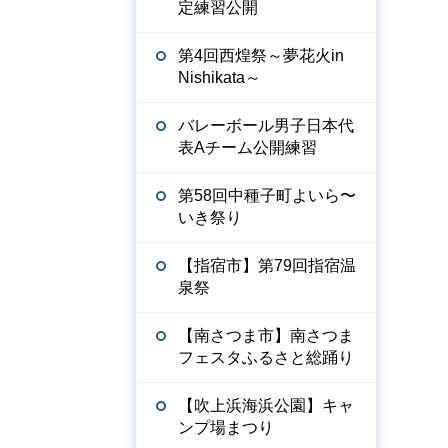
定練習公開
第4回西煌祭～夢花火in
Nishikata～
バレーボール男子日本代
表Aチーム公開練習
第58回中種子町よいら〜
いき祭り
【指宿市】第79回指宿温
泉祭
【南さつま市】南さつま
フェスタふるさと総踊り
【吹上浜海浜公園】キャ
ンプ場まつり