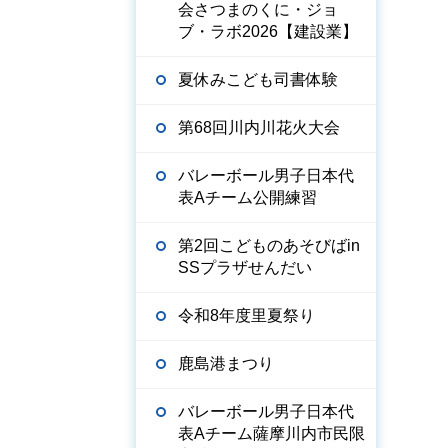
会さつまのくに・ジョ
ブ・ラボ2026【建設業】
夏休みこども司書体験
第68回川内川花火大会
バレーボール男子日本代
表Aチーム公開練習
第2回こどものあそびばin
SSプラザせんだい
令和8年度里夏祭り
鹿島港まつり
バレーボール男子日本代
表Aチーム薩摩川内市民限