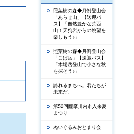
照葉樹の森◆月例登山会
「あらせ山」【送迎バ
ス】「自然豊かな荒西
山！天狗岩からの眺望を
楽しもう♪」
照葉樹の森◆月例登山会
「こば岳」【送迎バス】
「木場岳登山で小さな秋
を探そう♪」
誇れるまちへ。君たちが
未来だ。
第50回薩摩川内市入来夏
まつり
ぬいぐるみおとまり会