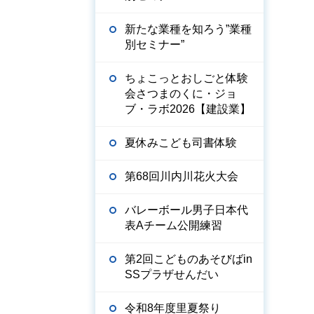
新たな業種を知ろう”業種
別セミナー”
ちょこっとおしごと体験
会さつまのくに・ジョ
ブ・ラボ2026【建設業】
夏休みこども司書体験
第68回川内川花火大会
バレーボール男子日本代
表Aチーム公開練習
第2回こどものあそびばin
SSプラザせんだい
令和8年度里夏祭り