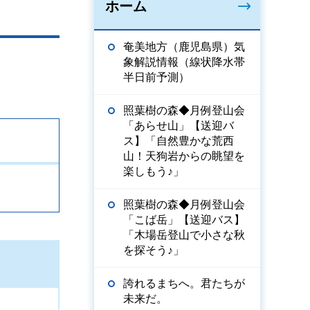
ホーム
奄美地方（鹿児島県）気
象解説情報（線状降水帯
半日前予測）
照葉樹の森◆月例登山会
「あらせ山」【送迎バ
ス】「自然豊かな荒西
山！天狗岩からの眺望を
楽しもう♪」
照葉樹の森◆月例登山会
「こば岳」【送迎バス】
「木場岳登山で小さな秋
を探そう♪」
誇れるまちへ。君たちが
未来だ。