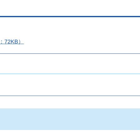
72KB）
。