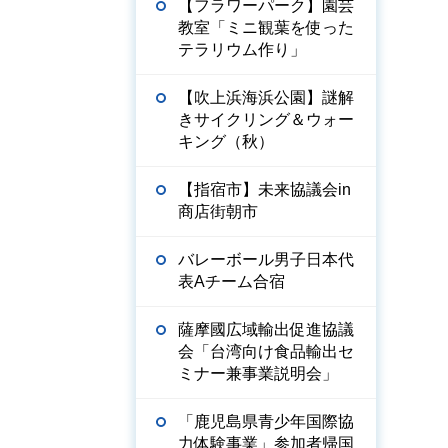
【フラワーパーク】園芸
教室「ミニ観葉を使った
テラリウム作り」
【吹上浜海浜公園】謎解
きサイクリング＆ウォー
キング（秋）
【指宿市】未来協議会in
商店街朝市
バレーボール男子日本代
表Aチーム合宿
薩摩國広域輸出促進協議
会「台湾向け食品輸出セ
ミナー兼事業説明会」
「鹿児島県青少年国際協
力体験事業」参加者帰国