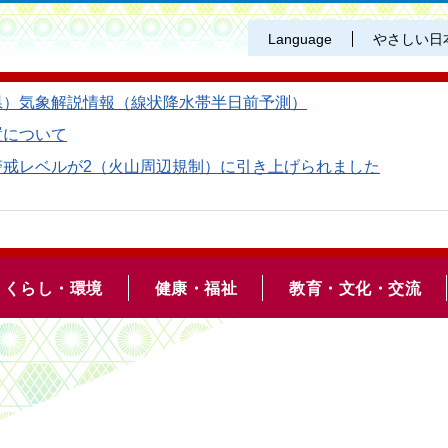
Language
やさしい日
県）気象解説情報（線状降水帯半日前予測）
置について
警戒レベルが2（火山周辺規制）に引き上げられました
くらし・環境
健康・福祉
教育・文化・交流