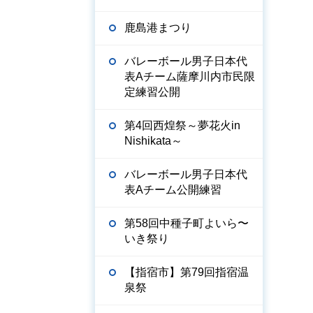
鹿島港まつり
バレーボール男子日本代
表Aチーム薩摩川内市民限
定練習公開
第4回西煌祭～夢花火in
Nishikata～
バレーボール男子日本代
表Aチーム公開練習
第58回中種子町よいら〜
いき祭り
【指宿市】第79回指宿温
泉祭