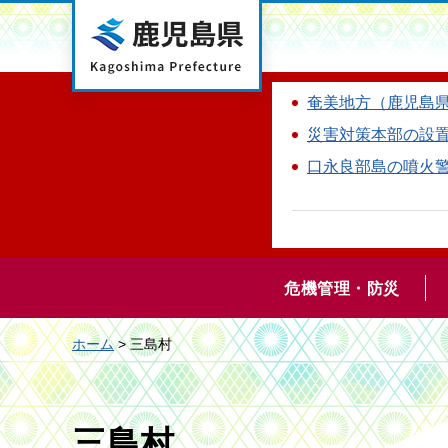
鹿児島県
奄美地方（鹿児島
災害対策本部の設
口永良部島の噴火
危機管理・防災
ホーム
> 三島村
三島村