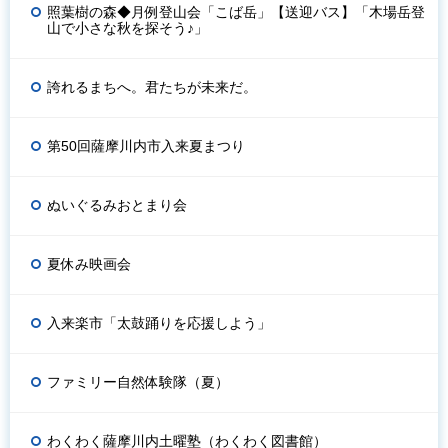
照葉樹の森◆月例登山会「こば岳」【送迎バス】「木場岳登
山で小さな秋を探そう♪」
誇れるまちへ。君たちが未来だ。
第50回薩摩川内市入来夏まつり
ぬいぐるみおとまり会
夏休み映画会
入来楽市「太鼓踊りを応援しよう」
ファミリー自然体験隊（夏）
わくわく薩摩川内土曜塾（わくわく図書館）