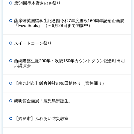
第54回串木野さのさ祭り
薩摩藩英国留学生記念館令和7年度渡欧160周年記念企画展
「Five Souls」 （～6月29日まで開催中）
スイートコーン祭り
西郷隆盛生誕200年・没後150年カウントダウン記念町田明
広講演会
【南九州市】飯倉神社の御田植祭り（宮棒踊り）
黎明館企画展「鹿児島県誕生」
【姶良市】ふれあい防災教室