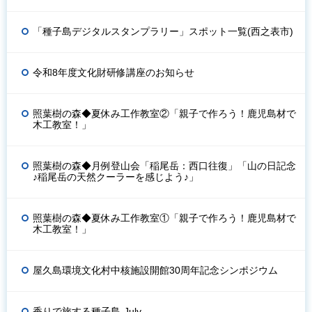
「種子島デジタルスタンプラリー」スポット一覧(西之表市)
令和8年度文化財研修講座のお知らせ
照葉樹の森◆夏休み工作教室②「親子で作ろう！鹿児島材で
木工教室！」
照葉樹の森◆月例登山会「稲尾岳：西口往復」「山の日記念
♪稲尾岳の天然クーラーを感じよう♪」
照葉樹の森◆夏休み工作教室①「親子で作ろう！鹿児島材で
木工教室！」
屋久島環境文化村中核施設開館30周年記念シンポジウム
香りで旅する種子島-July-