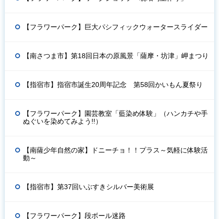
【フラワーパーク】巨大パシフィックウォータースライダー
【南さつま市】第18回日本の原風景「薩摩・坊津」岬まつり
【指宿市】指宿市誕生20周年記念 第58回かいもん夏祭り
【フラワーパーク】園芸教室「藍染め体験」（ハンカチや手
ぬぐいを染めてみよう!!）
【南薩少年自然の家】ドニーチョ！！プラス～気軽に体験活
動～
【指宿市】第37回いぶすきシルバー美術展
【フラワーパーク】段ボール迷路