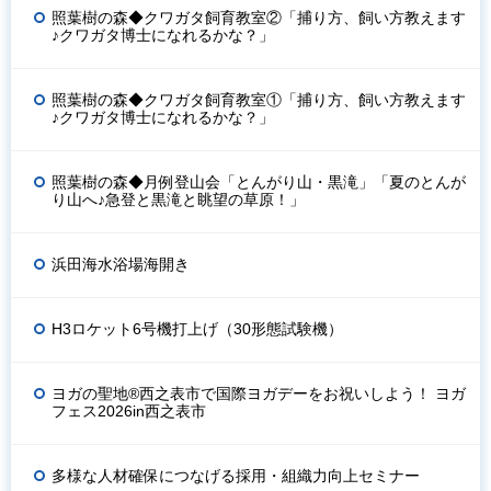
照葉樹の森◆クワガタ飼育教室②「捕り方、飼い方教えます
♪クワガタ博士になれるかな？」
照葉樹の森◆クワガタ飼育教室①「捕り方、飼い方教えます
♪クワガタ博士になれるかな？」
照葉樹の森◆月例登山会「とんがり山・黒滝」「夏のとんが
り山へ♪急登と黒滝と眺望の草原！」
浜田海水浴場海開き
H3ロケット6号機打上げ（30形態試験機）
ヨガの聖地®西之表市で国際ヨガデーをお祝いしよう！ ヨガ
フェス2026in西之表市
多様な人材確保につなげる採用・組織力向上セミナー