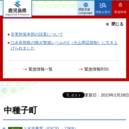
鹿児島県
閲覧支援・
情報を探す
緊急情報
Language
閉じる
災害対策本部の設置について
口永良部島の噴火警戒レベルが2（火山周辺規制）に引き上
げられました
緊急情報一覧
緊急情報RSS
更新日：2023年2月28日
中種子町
上水道事業（EXCEL：73KB）