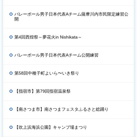
バレーボール男子日本代表Aチーム薩摩川内市民限定練習公
開
第4回西煌祭～夢花火in Nishikata～
バレーボール男子日本代表Aチーム公開練習
第58回中種子町よいら〜いき祭り
【指宿市】第79回指宿温泉祭
【南さつま市】南さつまフェスタふるさと総踊り
【吹上浜海浜公園】キャンプ場まつり