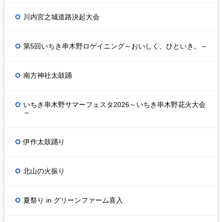
川内宮之城道路決起大会
第5回いちき串木野ロゲイニング～おいしく、ひといき。～
南方神社太鼓踊
いちき串木野サマーフェスタ2026～いちき串木野花火大会
～
伊作太鼓踊り
北山の火振り
夏祭り in グリーンファーム喜入