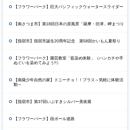
【フラワーパーク】巨大パシフィックウォータースライダー
【南さつま市】第18回日本の原風景「薩摩・坊津」岬まつり
【指宿市】指宿市誕生20周年記念 第58回かいもん夏祭り
【フラワーパーク】園芸教室「藍染め体験」（ハンカチや手
ぬぐいを染めてみよう!!）
【南薩少年自然の家】ドニーチョ！！プラス～気軽に体験活
動～
【指宿市】第37回いぶすきシルバー美術展
【フラワーパーク】段ボール迷路