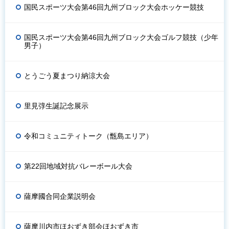
国民スポーツ大会第46回九州ブロック大会ホッケー競技
国民スポーツ大会第46回九州ブロック大会ゴルフ競技（少年
男子）
とうごう夏まつり納涼大会
里見弴生誕記念展示
令和コミュニティトーク（甑島エリア）
第22回地域対抗バレーボール大会
薩摩國合同企業説明会
薩摩川内市ほおずき部会ほおずき市