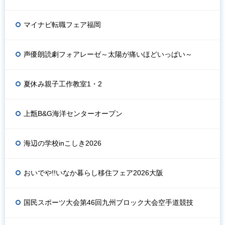
マイナビ転職フェア福岡
声優朗読劇フォアレーゼ～太陽が痛いほどいっぱい～
夏休み親子工作教室1・2
上甑B&G海洋センターオープン
海辺の学校inこしき2026
おいでや!!いなか暮らし移住フェア2026大阪
国民スポーツ大会第46回九州ブロック大会空手道競技