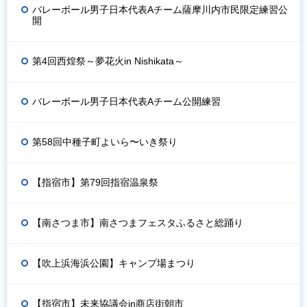
バレーボール男子日本代表Aチーム薩摩川内市民限定練習公
開
第4回西煌祭～夢花火in Nishikata～
バレーボール男子日本代表Aチーム公開練習
第58回中種子町よいら〜いき祭り
【指宿市】第79回指宿温泉祭
【南さつま市】南さつまフェスタふるさと総踊り
【吹上浜海浜公園】キャンプ場まつり
【指宿市】未来協議会in商店街朝市