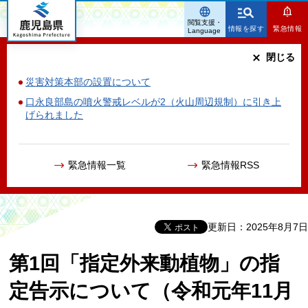
鹿児島県
閲覧支援・
情報を探す
緊急情報
Language
閉じる
災害対策本部の設置について
口永良部島の噴火警戒レベルが2（火山周辺規制）に引き上
げられました
緊急情報一覧
緊急情報RSS
更新日：2025年8月7日
第1回「指定外来動植物」の指
定告示について（令和元年11月