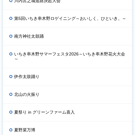
川内宮之城道路決起大会
第5回いちき串木野ロゲイニング～おいしく、ひといき。～
南方神社太鼓踊
いちき串木野サマーフェスタ2026～いちき串木野花火大会
～
伊作太鼓踊り
北山の火振り
夏祭り in グリーンファーム喜入
夏野菜万博