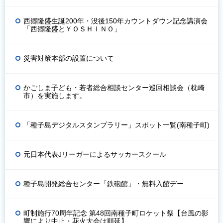
西郷隆盛生誕200年・没後150年カウントダウン記念講演会
「西郷隆盛とＹＯＳＨＩＮＯ」
災害対策本部の設置について
かごしま子ども・若者総合相談センター巡回相談会（枕崎
市）を実施します。
「種子島デジタルスタンプラリー」スポット一覧(南種子町)
元日本代表Jリーガーによるサッカースクール
種子島開発総合センター「鉄砲館」・無料入館デー
町制施行70周年記念 第48回南種子町ロケット祭【台風の影
響により中止・花火大会は順延】