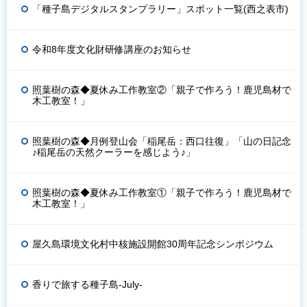
「種子島デジタルスタンプラリー」スポット一覧(西之表市)
令和8年度文化財研修講座のお知らせ
照葉樹の森◆夏休み工作教室②「親子で作ろう！鹿児島材で
木工教室！」
照葉樹の森◆月例登山会「稲尾岳：西口往復」「山の日記念
♪稲尾岳の天然クーラーを感じよう♪」
照葉樹の森◆夏休み工作教室①「親子で作ろう！鹿児島材で
木工教室！」
屋久島環境文化村中核施設開館30周年記念シンポジウム
香りで旅する種子島-July-