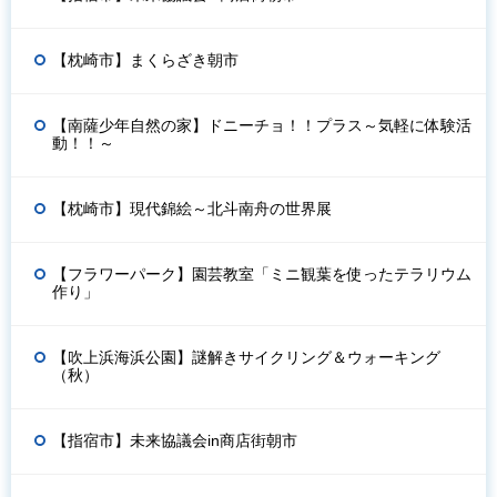
【枕崎市】まくらざき朝市
【南薩少年自然の家】ドニーチョ！！プラス～気軽に体験活
動！！～
【枕崎市】現代錦絵～北斗南舟の世界展
【フラワーパーク】園芸教室「ミニ観葉を使ったテラリウム
作り」
【吹上浜海浜公園】謎解きサイクリング＆ウォーキング
（秋）
【指宿市】未来協議会in商店街朝市