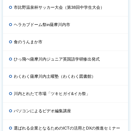
市比野温泉杯サッカー大会（第38回中学生大会）
ヘラカブドーム祭in薩摩川内市
食のうんまか市
ひっ飛べ薩摩川内ジュニア英国語学研修出発式
わくわく薩摩川内土曜塾（わくわく図書館）
川内とれたて市場「ツキヒガイ&イカ祭」
パソコンによるビデオ編集講座
選ばれる企業となるためのICTの活用とDXの推進セミナー