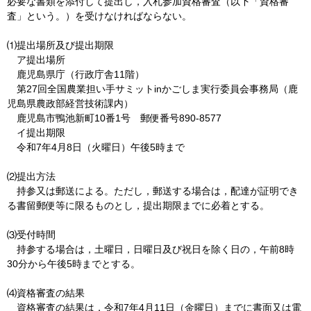
必要な書類を添付して提出し，入札参加資格審査（以下「資格審
査」という。）を受けなければならない。
⑴提出場所及び提出期限
ア提出場
所
鹿児
島県庁（行政庁舎11階）
第27回
全国農業担い手サミットinかごしま実行委員会事務局（鹿
児島県農政部経営技術課内）
鹿児
島市鴨池新町10番1号
郵
便番号890-8577
イ提出
期限
令和7
年4月8日（火曜日）午後5時まで
⑵提出方法
持参
又は郵送による。ただし，郵送する場合は，配達が証明でき
る書留郵便等に限るものとし，提出期限までに必着とする。
⑶受付時間
持参
する場合は，土曜日，日曜日及び祝日を除く日の，午前8時
30分から午後5時までとする。
⑷資格審査の結果
資格
審査の結果は，令和7年4月11日（金曜日）までに書面又は電