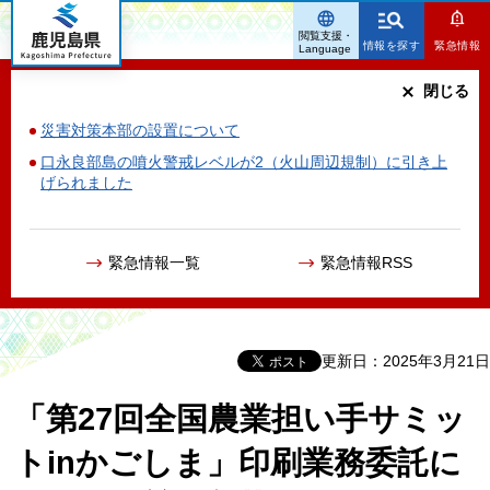
鹿児島県
閲覧支援・
情報を探す
緊急情報
Language
閉じる
災害対策本部の設置について
口永良部島の噴火警戒レベルが2（火山周辺規制）に引き上
げられました
緊急情報一覧
緊急情報RSS
更新日：2025年3月21日
「第27回全国農業担い手サミッ
トinかごしま」印刷業務委託に