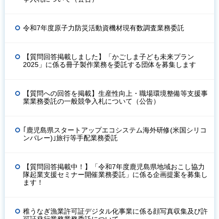
令和7年度原子力防災活動資機材現有数調査業務委託
【質問回答掲載しました】「かごしま子ども未来プラン
2025」に係る冊子製作業務を委託する団体を募集します
【質問への回答を掲載】生産性向上・職場環境整備等支援事
業業務委託の一般競争入札について（公告）
｢鹿児島県スタートアップエコシステム海外研修(米国シリコ
ンバレー)｣旅行等手配業務委託
【質問回答掲載中！】「令和7年度鹿児島県地域おこし協力
隊起業支援セミナー開催業務委託」に係る企画提案を募集し
ます！
稚うなぎ漁業許可証デジタル化事業に係る顔写真収集及び許
可証発行業務業務委託について