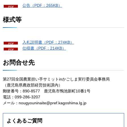
公
告（PDF：265KB）
様式等
入
札説明書（PDF：274KB）
仕
様書（PDF：214KB）
お問合せ先
第27回全国農業担い手サミットinかごしま実行委員会事務局
（鹿児島県農政部経営技術課内）
郵便番号：890-8577
鹿
児島市鴨池新町10番1号
電話：099-286-3207
メール：nougyouninaite@pref.kagoshima.lg.jp
よくあるご質問