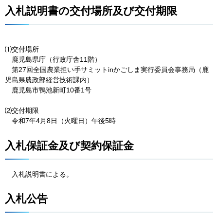
入札説明書の交付場所及び交付期限
⑴交付場所
鹿
児島県庁（行政庁舎11階）
第
27回全国農業担い手サミットinかごしま実行委員会事務局（鹿
児島県農政部経営技術課内）
鹿
児島市鴨池新町10番1号
⑵交付期限
令和
7年4月8日（火曜日）午後5時
入札保証金及び契約保証金
入
札説明書による。
入札公告