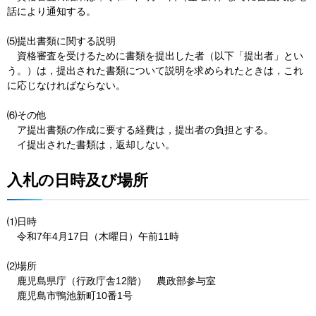
話により通知する。
⑸提出書類に関する説明
資格
審査を受けるために書類を提出した者（以下「提出者」とい
う。）は，提出された書類について説明を求められたときは，これ
に応じなければならない。
⑹その他
ア提
出書類の作成に要する経費は，提出者の負担とする。
イ提出
された書類は，返却しない。
入札の日時及び場所
⑴日時
令
和7年4月17日（木曜日）午前11時
⑵場所
鹿
児島県庁（行政庁舎12階）
農
政部参与室
鹿
児島市鴨池新町10番1号