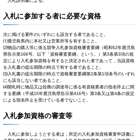
入札
説明書による。
入札に参加する者に必要な資格
次に掲げる要件のいずれにも該当する者であること。
⑴鹿児島県内に本社又は営業所等を有すること。
⑵物品の購入等に係る競争入札参加資格審査要綱（昭和52年鹿児島
県告示第166号。以下「資格審査要綱」という。）第3条第3項の規
定により入札参加資格を有すると決定された者であって，当該資格
を入札書の提出期限の時点で有する者であること。
⑶入札書の提出期限の時点で資格審査要綱第2条第1項各号のいずれ
にも該当しない者であること。
⑷開札時に物品又は役務の調達等に係る有資格業者の指名停止に関
する要綱（平成15年鹿児島県告示第416号）第3条又は第4条の規定
による指名停止を受けている者でないこと。
入札参加資格の審査等
入
札に参加しようとする者は，所定の入札参加資格審査申請書に