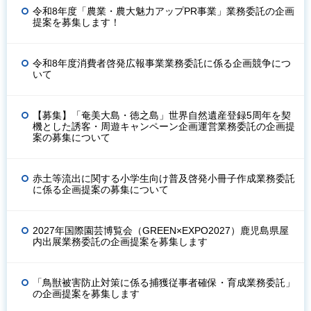
令和8年度「農業・農大魅力アップPR事業」業務委託の企画
提案を募集します！
令和8年度消費者啓発広報事業業務委託に係る企画競争につ
いて
【募集】「奄美大島・徳之島」世界自然遺産登録5周年を契
機とした誘客・周遊キャンペーン企画運営業務委託の企画提
案の募集について
赤土等流出に関する小学生向け普及啓発小冊子作成業務委託
に係る企画提案の募集について
2027年国際園芸博覧会（GREEN×EXPO2027）鹿児島県屋
内出展業務委託の企画提案を募集します
「鳥獣被害防止対策に係る捕獲従事者確保・育成業務委託」
の企画提案を募集します