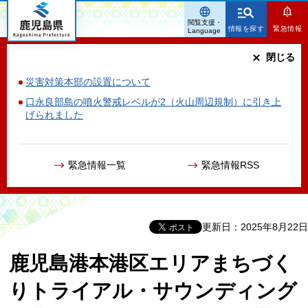
鹿児島県
閲覧支援・
情報を探す
緊急情報
Language
閉じる
災害対策本部の設置について
口永良部島の噴火警戒レベルが2（火山周辺規制）に引き上
げられました
緊急情報一覧
緊急情報RSS
更新日：2025年8月22日
鹿児島港本港区エリアまちづく
りトライアル・サウンディング