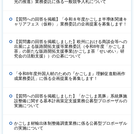
光の推進）業務委託に係る一般競争入札について
【質問への回答を掲載】「令和８年度かごしま半導体関連キ
ャリアフェス（仮称）」業務委託の企画提案を募集します！
【質問書の回答を掲載しました】欧州における商談会等への
出展による販路開拓支援等業務委託（令和8年度「かごしま
茶」の新たな販路開拓支援事業(かごしま茶「せいめい」研
究会の活動支援））の公募について
「令和8年度外国人材のための『かごしま』理解促進動画作
成業務委託」に係る企画提案を募集します！
【質問への回答を掲載しました】「かごしま黒豚」系統豚施
設整備に関する基本計画策定支援業務公募型プロポーザルの
実施について
かごしま材輸出体制整備調査業務に係る公募型プロポーザル
の実施について