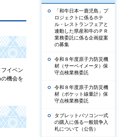
「和牛日本一鹿児島」プ
ロジェクトに係るホテ
ル・レストランフェアと
連動した県産和牛のＰＲ
業務委託に係る企画提案
の募集
令和８年度原子力防災機
材（サーベイメータ）保
イフイベン
守点検業務委託
めの機会を
令和８年度原子力防災機
材（ポケット線量計）保
守点検業務委託
タブレットパソコン一式
の購入に係る一般競争入
札について（公告）