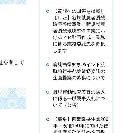
【質問への回答を掲載し
ました】新規就農者誘致
環境整備事業「新規就農
者誘致環境整備事業にお
けるＰＲ動画作成」業務
に係る業務委託先を募集
します
盤を有して
鹿児島県知事のインド渡
航旅行手配等業務委託の
企画提案の募集について
眼球運動検査装置の購入
に係る一般競争入札につ
いて（公告）
【募集】西郷隆盛生誕200
年・没後150年に向けた観
光誘客業務委託の企画提