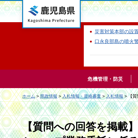
鹿児島県
災害対策本部の設
口永良部島の噴火
危機管理・防災
ホーム
>
県政情報
>
入札情報・資格審査
>
入札情報
> 【
【質問への回答を掲載】