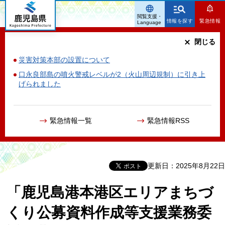
鹿児島県
閲覧支援・
情報を探す
緊急情報
Language
閉じる
災害対策本部の設置について
口永良部島の噴火警戒レベルが2（火山周辺規制）に引き上
げられました
緊急情報一覧
緊急情報RSS
更新日：2025年8月22日
「鹿児島港本港区エリアまちづ
くり公募資料作成等支援業務委