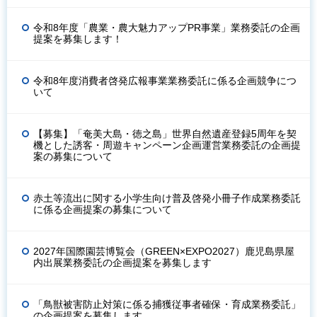
令和8年度「農業・農大魅力アップPR事業」業務委託の企画
提案を募集します！
令和8年度消費者啓発広報事業業務委託に係る企画競争につ
いて
【募集】「奄美大島・徳之島」世界自然遺産登録5周年を契
機とした誘客・周遊キャンペーン企画運営業務委託の企画提
案の募集について
赤土等流出に関する小学生向け普及啓発小冊子作成業務委託
に係る企画提案の募集について
2027年国際園芸博覧会（GREEN×EXPO2027）鹿児島県屋
内出展業務委託の企画提案を募集します
「鳥獣被害防止対策に係る捕獲従事者確保・育成業務委託」
の企画提案を募集します