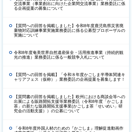
交流事業（事業創出に向けた企業間交流事業）業務委託に係
る企画提案の募集について
【質問への回答を掲載しました】令和8年度鹿児島県災害廃
棄物対応訓練事業実施業務委託に係る公募型プロポーザルの
実施について
令和8年度奄美世界自然遺産保全・活用推進事業（持続的観
光の推進）業務委託に係る一般競争入札について
【質問への回答を掲載】「令和８年度かごしま半導体関連キ
ャリアフェス（仮称）」業務委託の企画提案を募集します！
【質問書の回答を掲載しました】欧州における商談会等への
出展による販路開拓支援等業務委託（令和8年度「かごしま
茶」の新たな販路開拓支援事業(かごしま茶「せいめい」研
究会の活動支援））の公募について
「令和8年度外国人材のための『かごしま』理解促進動画作