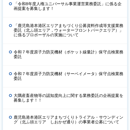
「令和8年度人権ユニバーサル事業運営業務委託」に係る企
画提案を募集します！
「鹿児島港本港区エリアまちづくり公募資料作成等支援業務
委託（北ふ頭エリア，ウォーターフロントパークエリア）」
に係るプロポーザルの実施について
令和７年度原子力防災機材（ポケット線量計）保守点検業務
委託
令和７年度原子力防災機材（サーベイメータ）保守点検業務
委託
大隅産畜産物等の認知度向上に関する業務委託の企画提案を
募集します！！
鹿児島港本港区エリアまちづくりトライアル・サウンディン
グ（北ふ頭エリア しおかぜ通り）の事業者公募について