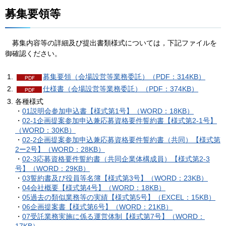
募集要領等
募集
内容等の詳細及び提出書類様式については，下記ファイルを
御確認ください。
募集要領（会場設営等業務委託）（PDF：314KB）
仕様書（会場設営等業務委託）（PDF：374KB）
各種様式
・
01説明会参加申込書【様式第1号】（WORD：18KB）
・
02-1企画提案参加申込兼応募資格要件誓約書【様式第2-1号】
（WORD：30KB）
・
02-2企画提案参加申込兼応募資格要件誓約書（共同）【様式第
2ー2号】（WORD：28KB）
・
02-3応募資格要件誓約書（共同企業体構成員）【様式第2-3
号】（WORD：29KB）
・
03誓約書及び役員等名簿【様式第3号】（WORD：23KB）
・
04会社概要【様式第4号】（WORD：18KB）
・
05過去の類似業務等の実績【様式第5号】（EXCEL：15KB）
・
06企画提案書【様式第6号】（WORD：21KB）
・
07受託業務実施に係る運営体制【様式第7号】（WORD：
17KB）