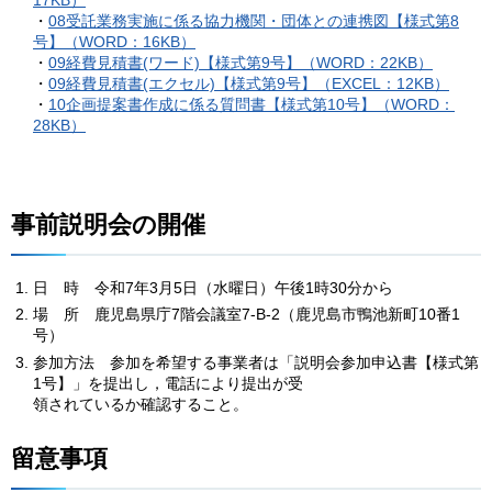
・
08受託業務実施に係る協力機関・団体との連携図【様式第8
号】（WORD：16KB）
・
09経費見積書(ワード)【様式第9号】（WORD：22KB）
・
09経費見積書(エクセル)【様式第9号】（EXCEL：12KB）
・
10企画提案書作成に係る質問書【様式第10号】（WORD：
28KB）
事前説明会の開催
日
時
令
和7年3月5日（水曜日）午後1時30分から
場
所
鹿
児島県庁7階会議室7-B-2（鹿児島市鴨池新町10番1
号）
参加方法
参
加を希望する事業者は「説明会参加申込書【様式第
1号】」を提出し，電話により提出が受
領されているか確認すること。
留意事項