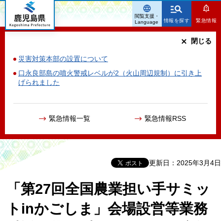
鹿児島県
閲覧支援・
情報を探す
緊急情報
Language
閉じる
災害対策本部の設置について
口永良部島の噴火警戒レベルが2（火山周辺規制）に引き上
げられました
緊急情報一覧
緊急情報RSS
更新日：2025年3月4日
「第27回全国農業担い手サミッ
トinかごしま」会場設営等業務