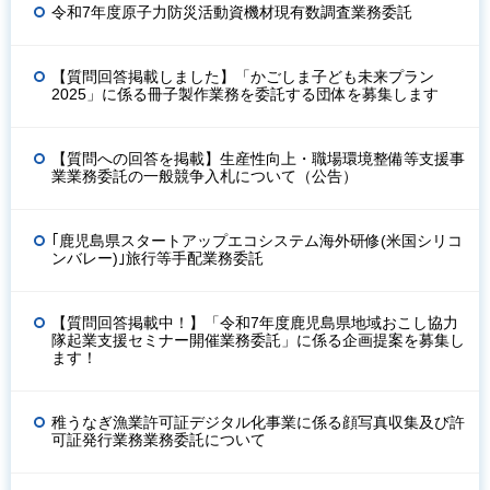
令和7年度原子力防災活動資機材現有数調査業務委託
【質問回答掲載しました】「かごしま子ども未来プラン
2025」に係る冊子製作業務を委託する団体を募集します
【質問への回答を掲載】生産性向上・職場環境整備等支援事
業業務委託の一般競争入札について（公告）
｢鹿児島県スタートアップエコシステム海外研修(米国シリコ
ンバレー)｣旅行等手配業務委託
【質問回答掲載中！】「令和7年度鹿児島県地域おこし協力
隊起業支援セミナー開催業務委託」に係る企画提案を募集し
ます！
稚うなぎ漁業許可証デジタル化事業に係る顔写真収集及び許
可証発行業務業務委託について