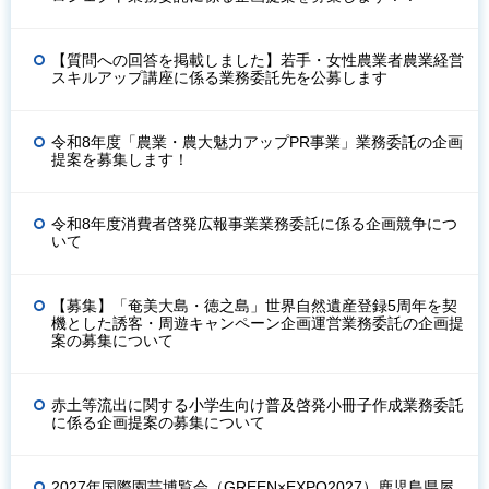
【質問への回答を掲載しました】若手・女性農業者農業経営
スキルアップ講座に係る業務委託先を公募します
令和8年度「農業・農大魅力アップPR事業」業務委託の企画
提案を募集します！
令和8年度消費者啓発広報事業業務委託に係る企画競争につ
いて
【募集】「奄美大島・徳之島」世界自然遺産登録5周年を契
機とした誘客・周遊キャンペーン企画運営業務委託の企画提
案の募集について
赤土等流出に関する小学生向け普及啓発小冊子作成業務委託
に係る企画提案の募集について
2027年国際園芸博覧会（GREEN×EXPO2027）鹿児島県屋