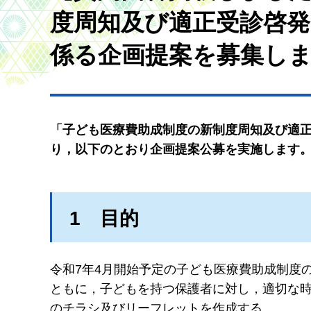
度周知及び適正受診啓
係る企画提案を募集し
「子ども医療費助成制度の新制度周知及び適
り，以下のとおり企画提案公募を実施します
1
目
的
令和7年4月開始予定の子ども医療費助成制度
ともに，子どもを持つ保護者に対し，適切な
のチラシ及びリーフレットを作成する。