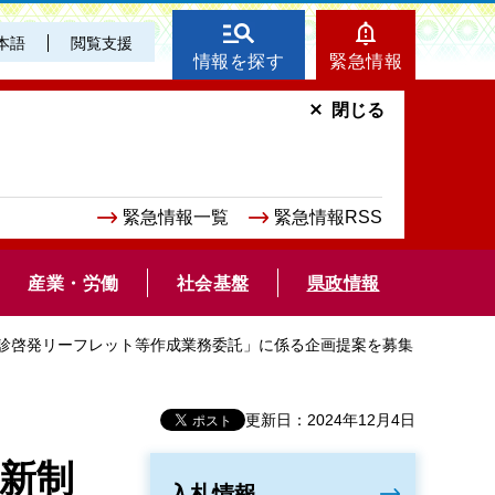
本語
閲覧支援
情報を探す
緊急情報
閉じる
緊急情報一覧
緊急情報RSS
産業・労働
社会基盤
県政情報
受診啓発リーフレット等作成業務委託」に係る企画提案を募集
更新日：2024年12月4日
新制
入札情報