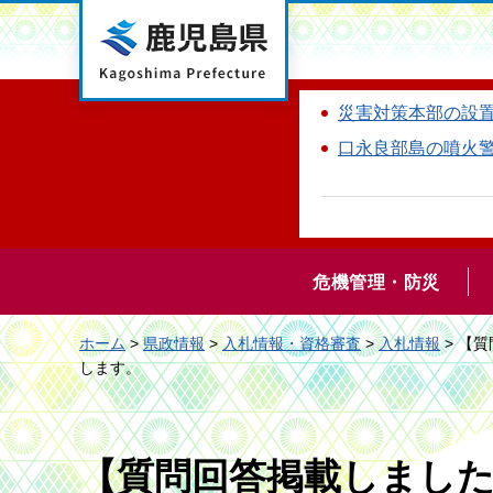
鹿児島県
災害対策本部の設
口永良部島の噴火
危機管理・防災
ホーム
>
県政情報
>
入札情報・資格審査
>
入札情報
> 【
します。
【質問回答掲載しまし