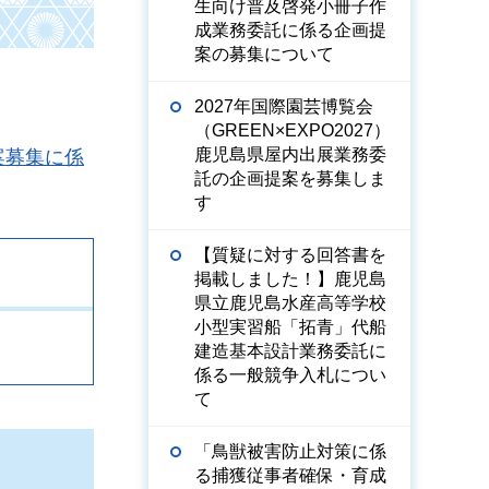
生向け普及啓発小冊子作
成業務委託に係る企画提
案の募集について
2027年国際園芸博覧会
（GREEN×EXPO2027）
鹿児島県屋内出展業務委
案募集に係
託の企画提案を募集しま
す
【質疑に対する回答書を
掲載しました！】鹿児島
県立鹿児島水産高等学校
小型実習船「拓青」代船
建造基本設計業務委託に
係る一般競争入札につい
て
「鳥獣被害防止対策に係
る捕獲従事者確保・育成