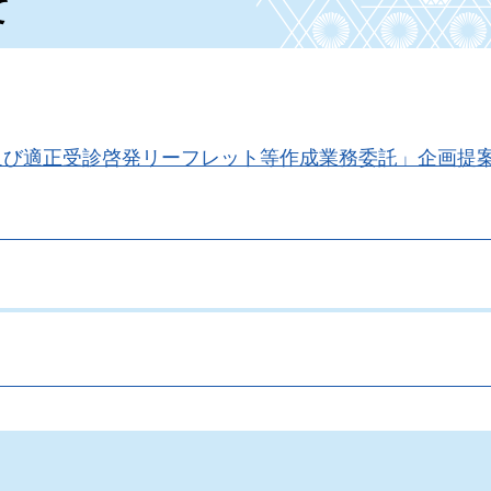
て
及び適正受診啓発リーフレット等作成業務委託」企画提
。