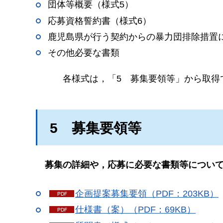
団体等概要（様式5）
応募資格誓約書（様式6）
鹿児島県が行う契約からの暴力団排除措置
その他必要な書類
各様式は，「5
募
集要領等」から取得
5
募
集要領等
募集の詳細や，応募に必要な書類等につい
企画提案募集要領（PDF：203KB）
仕様書（案）（PDF：69KB）