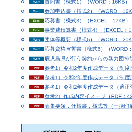
質問書（様式1）（WORD：16KB）
参加申込書（様式2）（WORD：16K
応募書（様式3）（EXCEL：17KB）
事業費積算書（様式4）（EXCEL：1
団体等概要（様式5）（WORD：20K
応募資格宣誓書（様式6）（WORD：
鹿児島県が行う契約からの暴力団排除
参考1）令和2年度作成データ（制度周
参考1）令和2年度作成データ（制度周
参考1）令和2年度作成データ（適正受
参考2）作成内容イメージ（PDF：42
募集要領，仕様書，様式等（一括印刷用