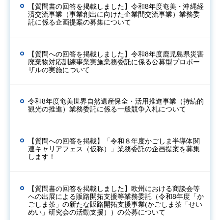
【質問書の回答を掲載しました】令和8年度奄美・沖縄経
済交流事業（事業創出に向けた企業間交流事業）業務委
託に係る企画提案の募集について
【質問への回答を掲載しました】令和8年度鹿児島県災害
廃棄物対応訓練事業実施業務委託に係る公募型プロポー
ザルの実施について
令和8年度奄美世界自然遺産保全・活用推進事業（持続的
観光の推進）業務委託に係る一般競争入札について
【質問への回答を掲載】「令和８年度かごしま半導体関
連キャリアフェス（仮称）」業務委託の企画提案を募集
します！
【質問書の回答を掲載しました】欧州における商談会等
への出展による販路開拓支援等業務委託（令和8年度「か
ごしま茶」の新たな販路開拓支援事業(かごしま茶「せい
めい」研究会の活動支援））の公募について