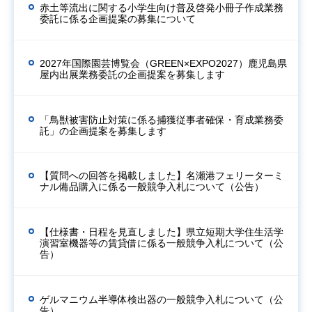
赤土等流出に関する小学生向け普及啓発小冊子作成業務
委託に係る企画提案の募集について
2027年国際園芸博覧会（GREEN×EXPO2027）鹿児島県
屋内出展業務委託の企画提案を募集します
「鳥獣被害防止対策に係る捕獲従事者確保・育成業務委
託」の企画提案を募集します
【質問への回答を掲載しました】名瀬港フェリーターミ
ナル備品購入に係る一般競争入札について（公告）
【仕様書・日程を見直しました】県立短期大学住生活学
演習室機器等の賃貸借に係る一般競争入札について（公
告）
ゲルマニウム半導体検出器の一般競争入札について（公
告）