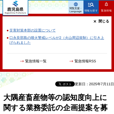
鹿児島県
閲覧支援・
情報を探す
緊急情報
Language
閉じる
災害対策本部の設置について
口永良部島の噴火警戒レベルが2（火山周辺規制）に引き上
げられました
緊急情報一覧
緊急情報RSS
更新日：2025年7月11日
大隅産畜産物等の認知度向上に
関する業務委託の企画提案を募