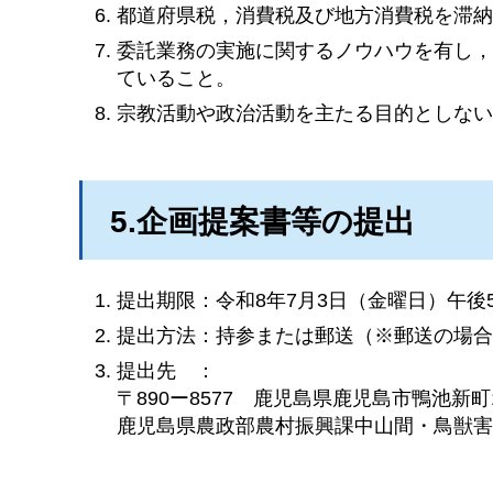
都道府県税，消費税及び地方消費税を滞
委託業務の実施に関するノウハウを有し
ていること。
宗教活動や政治活動を主たる目的としな
5.企画提案書等の提出
提出期限：令和8年7月3日（金曜日）午後
提出方法：持参または郵送（※郵送の場
提出先
：
〒890ー8577
鹿
児島県鹿児島市鴨池新町1
鹿児島県農政部農村振興課中山間・鳥獣