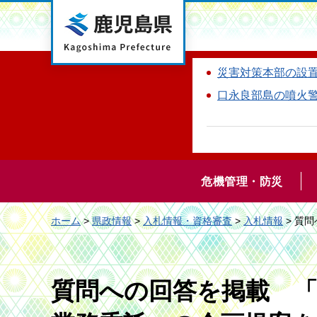
鹿児島県
災害対策本部の設
口永良部島の噴火
危機管理・防災
ホーム
>
県政情報
>
入札情報・資格審査
>
入札情報
> 質
質問への回答を掲載 