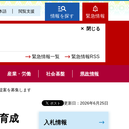
本語
閲覧支援
情報を探す
緊急情報
閉じる
緊急情報一覧
緊急情報RSS
産業・労働
社会基盤
県政情報
提案を募集します
更新日：2026年6月25日
育成
入札情報