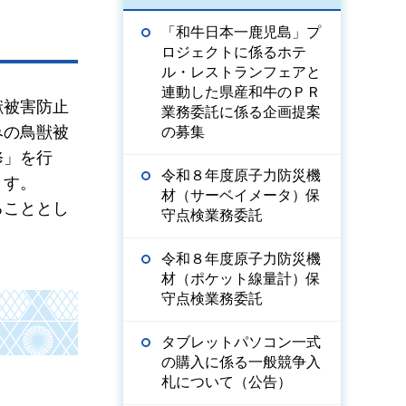
「和牛日本一鹿児島」プ
ロジェクトに係るホテ
ル・レストランフェアと
連動した県産和牛のＰＲ
獣被害防止
業務委託に係る企画提案
みの鳥獣被
の募集
修」を行
令和８年度原子力防災機
ます。
材（サーベイメータ）保
ることとし
守点検業務委託
。
令和８年度原子力防災機
材（ポケット線量計）保
守点検業務委託
タブレットパソコン一式
の購入に係る一般競争入
札について（公告）