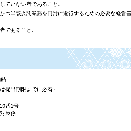
納していない者であること。
，かつ当該委託業務を円滑に遂行するための必要な経営
い者であること。
5時
合は提出期限までに必着）
0番1号
害対策係