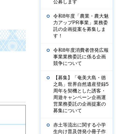
公募します
令和8年度「農業・農大魅
力アップPR事業」業務委
託の企画提案を募集しま
す！
令和8年度消費者啓発広報
事業業務委託に係る企画
競争について
【募集】「奄美大島・徳
之島」世界自然遺産登録5
周年を契機とした誘客・
周遊キャンペーン企画運
営業務委託の企画提案の
募集について
赤土等流出に関する小学
生向け普及啓発小冊子作