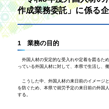
作成業務委託」に係る
1
業
務の目的
外
国人材の安定的な受入れや定着を図るた
っている外国人材に対して、本県で生活し、
こ
うした中、外国人材の来日前のイメージ
を防ぐため、本県で就労予定の来日前の外国
する。