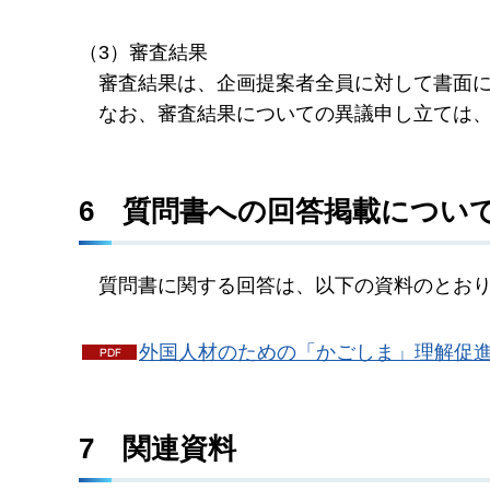
（3）審査結果
審
査結果は、企画提案者全員に対して書面
な
お、審査結果についての異議申し立ては
6
質
問書への回答掲載につい
質
問書に関する回答は、以下の資料のとお
外国人材のための「かごしま」理解促進
7
関
連資料