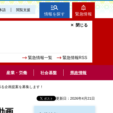
本語
閲覧支援
情報を探す
緊急情報
閉じる
緊急情報一覧
緊急情報RSS
産業・労働
社会基盤
県政情報
係る企画提案を募集します！
更新日：2026年4月21日
動画