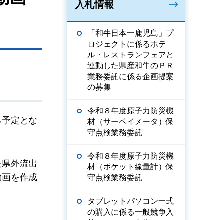
入札情報
「和牛日本一鹿児島」プ
ロジェクトに係るホテ
ル・レストランフェアと
連動した県産和牛のＰＲ
業務委託に係る企画提案
の募集
令和８年度原子力防災機
る予定とな
材（サーベイメータ）保
守点検業務委託
令和８年度原子力防災機
た県外流出
材（ポケット線量計）保
動画を作成
守点検業務委託
タブレットパソコン一式
の購入に係る一般競争入