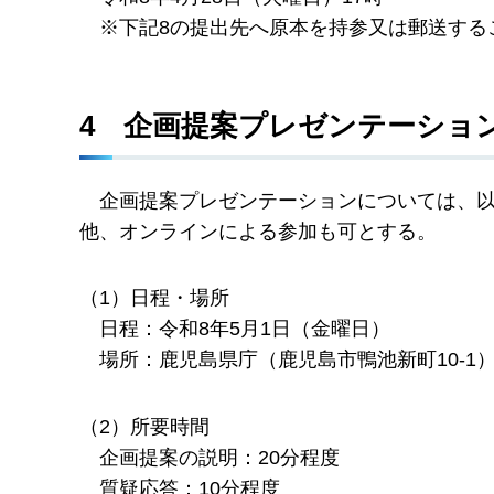
※
下記8の提出先へ原本を持参又は郵送する
4
企
画提案プレゼンテーショ
企
画提案プレゼンテーションについては、
他、オンラインによる参加も可とする。
（1）日程・場所
日
程：令和8年5月1日（金曜日）
場
所：鹿児島県庁（鹿児島市鴨池新町10-1
（2）所要時間
企
画提案の説明：20分程度
質
疑応答：10分程度