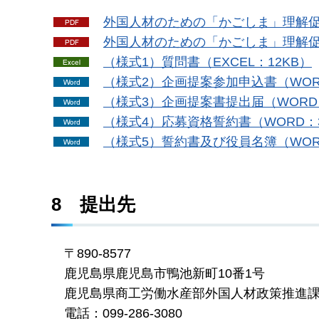
外
国人材のための「かごしま」理解促
外
国人材のための「かごしま」理解促進
（
様式1）質問書（EXCEL：12KB）
（
様式2）企画提案参加申込書（WOR
（
様式3）企画提案書提出届（WORD：
（
様式4）応募資格誓約書（WORD：3
（
様式5）誓約書及び役員名簿（WOR
8
提
出先
〒
890-8577
鹿
児島県鹿児島市鴨池新町10番1号
鹿
児島県商工労働水産部外国人材政策推進
電
話：099-286-3080