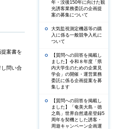
年・没後150年に向けた観
光誘客業務委託の企画提
案の募集について
大気監視測定機器等の購
入に係る一般競争入札に
ついて
画提案書を
【質問への回答を掲載し
ました】令和８年度「県
対し問い合
内大学生のための企業見
学会」の開催・運営業務
委託に係る企画提案を募
集します
【質問への回答を掲載し
ました】「奄美大島・徳
之島」世界自然遺産登録5
周年を契機とした誘客・
周遊キャンペーン企画運