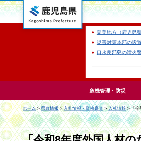
鹿児島県
奄美地方（鹿児島
災害対策本部の設
口永良部島の噴火
危機管理・防災
ホーム
>
県政情報
>
入札情報・資格審査
>
入札情報
> 「
「令和8年度外国人材の