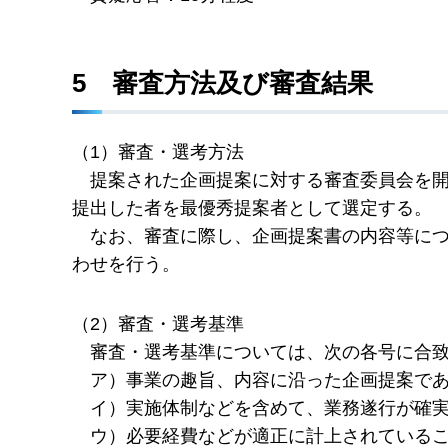
5
審
査方法及び審査結果
（1）審査・選考方法
提
案された企画提案に対する審査委員会を
提出した者を最優秀提案者として選定する。
な
お、審査に際し、企画提案書の内容等に
わせを行う。
（2）審査・選考基準
審
査・選考基準については、次の各号に合
ア
）事業の趣旨、内容に沿った企画提案で
イ
）実施体制などを含めて、業務遂行が確
ウ
）必要経費などが適正に計上されている