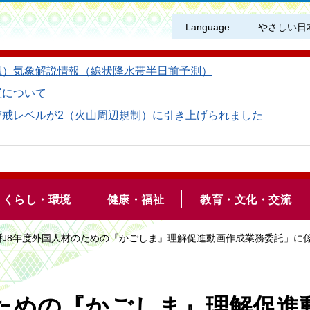
Language
やさしい日
県）気象解説情報（線状降水帯半日前予測）
置について
警戒レベルが2（火山周辺規制）に引き上げられました
くらし・環境
健康・福祉
教育・文化・交流
令和8年度外国人材のための『かごしま』理解促進動画作成業務委託」に
ための『かごしま』理解促進