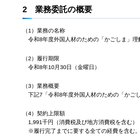
2
業
務委託の概要
（1）業務の名称
令
和8年度外国人材のための「かごしま」理
（2）履行期限
令
和8年10月30日（金曜日）
（3）業務概要
下
記7「令和8年度外国人材のための「かご
（4）契約上限額
1
,991千円（消費税及び地方消費税を含む）
※履
行完了までに要する全ての経費を含む