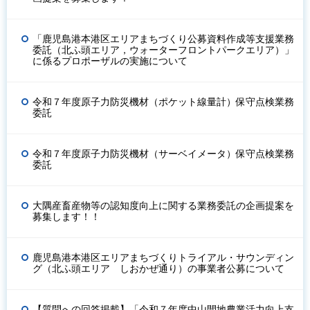
「鹿児島港本港区エリアまちづくり公募資料作成等支援業務
委託（北ふ頭エリア，ウォーターフロントパークエリア）」
に係るプロポーザルの実施について
令和７年度原子力防災機材（ポケット線量計）保守点検業務
委託
令和７年度原子力防災機材（サーベイメータ）保守点検業務
委託
大隅産畜産物等の認知度向上に関する業務委託の企画提案を
募集します！！
鹿児島港本港区エリアまちづくりトライアル・サウンディン
グ（北ふ頭エリア しおかぜ通り）の事業者公募について
【質問への回答掲載】「令和７年度中山間地農業活力向上支