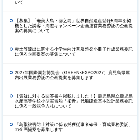
いて
【募集】「奄美大島・徳之島」世界自然遺産登録5周年を契
機とした誘客・周遊キャンペーン企画運営業務委託の企画提
案の募集について
赤土等流出に関する小学生向け普及啓発小冊子作成業務委託
に係る企画提案の募集について
2027年国際園芸博覧会（GREEN×EXPO2027）鹿児島県屋
内出展業務委託の企画提案を募集します
【質疑に対する回答書を掲載しました！】鹿児島県立鹿児島
水産高等学校小型実習船「拓青」代船建造基本設計業務委託
に係る一般競争入札について
「鳥獣被害防止対策に係る捕獲従事者確保・育成業務委託」
の企画提案を募集します