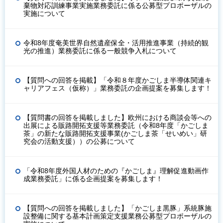
棄物対応訓練事業実施業務委託に係る公募型プロポーザルの
実施について
令和8年度奄美世界自然遺産保全・活用推進事業（持続的観
光の推進）業務委託に係る一般競争入札について
【質問への回答を掲載】「令和８年度かごしま半導体関連キ
ャリアフェス（仮称）」業務委託の企画提案を募集します！
【質問書の回答を掲載しました】欧州における商談会等への
出展による販路開拓支援等業務委託（令和8年度「かごしま
茶」の新たな販路開拓支援事業(かごしま茶「せいめい」研
究会の活動支援））の公募について
「令和8年度外国人材のための『かごしま』理解促進動画作
成業務委託」に係る企画提案を募集します！
【質問への回答を掲載しました】「かごしま黒豚」系統豚施
設整備に関する基本計画策定支援業務公募型プロポーザルの