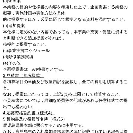
(a)企画案
本業務の目的や仕様書の内容を考慮した上で，企画提案する業務の
概要，実施計画や実施方法を具体
的に提案するほか，必要に応じて根拠となる資料を添付すること。
(b)追加提案
本仕様に定めのない内容であっても，本事業の充実・促進に資する
と判断できる追加提案があれば，
積極的に提案すること。
(c)事業実施スケジュール
(d)類似業務実績
(e)その他
企画提案書は，A4横書きとする。
3.見積書（参考様式）
各積算項目の単価及び数量内訳を記載し，全ての費用を積算するこ
と。
なお，提案に当たっては，上記2(3)を上限として積算すること。
※見積書については，詳細な経費等の記載があれば任意様式での提
出でも構わない。
4.応募資格誓約書（様式4）
5.誓約書及び役員等名簿（様式5）
鹿児島県警本部に照会するために使用する。
なお，鹿児島県の入札参加資格者等名簿に記載されている場合は提