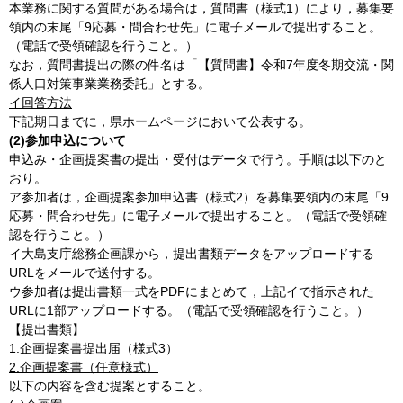
本業務に関する質問がある場合は，質問書（様式1）により，募集要
領内の末尾「9応募・問合わせ先」に電子メールで提出すること。
（電話で受領確認を行うこと。）
なお，質問書提出の際の件名は「【質問書】令和7年度冬期交流・関
係人口対策事業業務委託」とする。
イ回答方法
下記期日までに，県ホームページにおいて公表する。
(2)参加申込について
申込み・企画提案書の提出・受付はデータで行う。手順は以下のと
おり。
ア参加者は，企画提案参加申込書（様式2）を募集要領内の末尾「9
応募・問合わせ先」に電子メールで提出すること。（電話で受領確
認を行うこと。）
イ大島支庁総務企画課から，提出書類データをアップロードする
URLをメールで送付する。
ウ参加者は提出書類一式をPDFにまとめて，上記イで指示された
URLに1部アップロードする。（電話で受領確認を行うこと。）
【提出書類】
1.企画提案書提出届（様式3）
2.企画提案書（任意様式）
以下の内容を含む提案とすること。