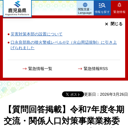
鹿児島県
閲覧支援・
情報を探す
緊急情報
Language
閉じる
災害対策本部の設置について
口永良部島の噴火警戒レベルが2（火山周辺規制）に引き上
げられました
緊急情報一覧
緊急情報RSS
更新日：2026年3月26日
【質問回答掲載】令和7年度冬期
交流・関係人口対策事業業務委