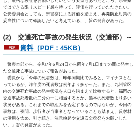
し、厳格な検証をお願いしたいという要望もあったところ、県警察
ではできる限りスピード感を持って、評価を行っていただきたい。
公安委員会としても、県警察による評価を踏まえ、再発防止対策の
妥当性について確認したいと考えている。」旨の発言があった。
(2)
交通
死亡事故の発生状況（交通部）～
資料（PDF：45KB）
警察
本部から、令和7年6月24日から同年7月1日までの間に発生し
た交通死亡事故について報告があった。
委員
から「今年の死者数は、昨年同期比でみると、マイナスとな
っているが、昨年度の死者数は例年より多かった。また、九州管区
内の交通死亡事故の発生状況を人口を踏まえて比較すると、福岡の
交通事故死者数の二分の一に相当するとか、熊本の死者数より多い
状況がある。これまでの取組みを否定するものではないが、今回の
事故は、夜間、歩行者が当事者となっていることも踏まえ、反射材
の活用を含め、引き続き、注意喚起や交通安全啓発をお願いした
い。」旨の発言があった。