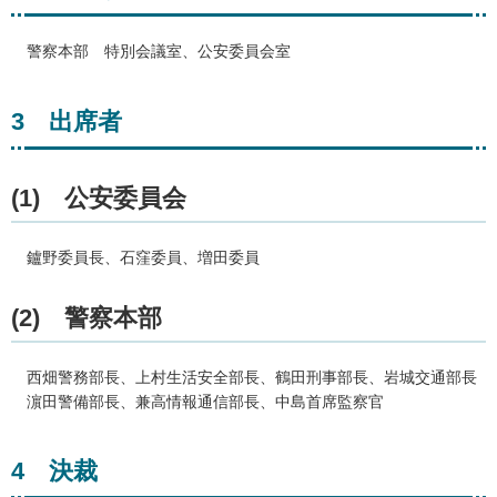
警察
本部
特別
会議室、公安委員会室
3
出
席者
(1)
公
安委員会
鑪野委員長、石窪
委員、増田委員
(2)
警
察本部
西
畑警務部長、上村生活安全部長、鶴田刑事部長、岩城交通部長
濵田
警備部長、兼高情報通信部長、中島首席監察官
4
決
裁