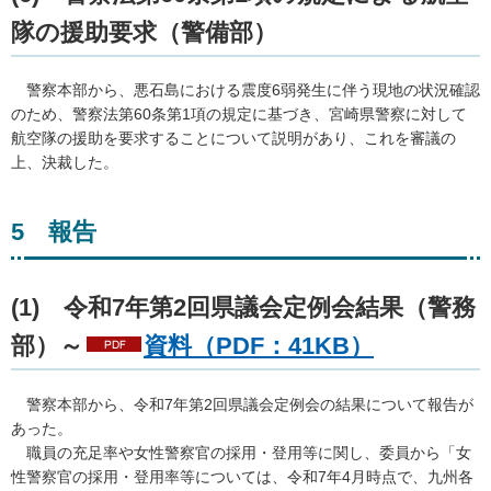
隊の援助要求（警備部）
警察
本部から、悪石島における震度6弱発生に伴う現地の状況確認
のため、警察法第60条第1項の規定に基づき、宮崎県警察に対して
航空隊の援助を要求することについて説明があり、これを審議の
上、決裁した。
5
報
告
(1)
令
和7年第2回県議会定例会結果（警務
部）～
資料（PDF：41KB）
警
察本部から、令和7年第2回県議会定例会の結果について報告が
あった。
職員
の充足率や女性警察官の採用・登用等に関し、委員から「女
性警察官の採用・登用率等については、令和7年4月時点で、九州各