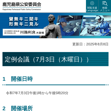
鹿児島県公安委員会
閲覧支援
検索
Language
メニュー
聲無キニ聴キ 形無キニ見ル 日本警察の創始者 鹿児島県出身 川路利良
大警視
更新日：2025年8月8日
定例会議（7月3日（木曜日））
1
開
催日時
令和
7年7月3日午後1時から午後5時20分
2
開
催場所