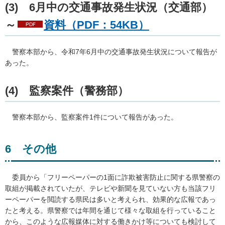
(3)
6
月中の交通事故発生状況（交通部）
～
資料（PDF：54KB）
警察
本部から、令和7年6月中の交通事故発生状況について報告が
あった。
(4)
監
察案件（警務部）
警察本
部から、監察案件1件について報告があった。
6
そ
の他
委員か
ら「フリーペーパーの1面に詐欺被害防止に関する県警察の
取組が掲載されていたが、テレビや新聞を見ていない方も当該フリ
ーペーパーを閲読する県民は多いと考えられ、効果的な広報であっ
たと考える。県警察では年間を通じて様々な取組を行っていること
から、このような広報媒体に対する働きかけ等についても検討して