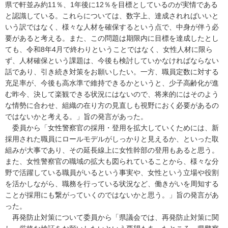
県で軒並み約11％、1年後に12％を目標としているのが実情である
と認識している。これらについては、数字上、達成されればいいと
いう訳ではなく、様々な人材を確保するという点で、中身が伴う必
要があると考える。また、この問題は期限内に目標を達成したとし
ても、令和8年4月で終わりということではなく、女性人材に限ら
ず、人材確保という課題は、今後も検討していかなければならない
話であり、引き続き対策をお願いしたい。一方、職員定数に対する
充足率が、今後も高水準で維持できるかというと、少子高齢化が進
む昨今、決して楽観できる状況にはないので、将来的にはそのよう
な情勢に合わせ、組織の在り方の見直しも視野におく必要があるの
ではないかと考える。」旨の発言があった。
委
員から「女性警察官の採用・登用を拡大していくためには、新
採用された職員にロールモデルがしっかりと見えるか、といった取
組みが大事であり、その延長線上に女性幹部の登用もあると思う。
また、女性警察官の職域の拡大も図られていることから、様々な分
野で活躍している職員がいるという事実や、女性という立場や役割
を活かしながら、職務を行っている状況など、働きがいを周知する
ことが採用にも繋がっていくのではないかと思う。」旨の発言があ
った。
再発
防止対策について委員から「県議会では、再発防止対策に関