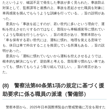
たというより、確認不足で発生した事故が多く見られた。事故防止
対策として、監察課等と連携の上、事故を惹起させた職員を対象に
車両感覚を掴んでもらうような訓練を行っている。」旨の説明があ
った。
委
員から「事故を起こすのが、若い世代に多いという理由で、運
転を控えさせたりするのではなく、普段から車幅感覚等に慣れてい
くような取組を行うしかない。」旨の発言があり、警察本部から
「車を保有する若い世代には、運転に慣れ、地理を覚える意味で
も、休日は車で外出することを推奨している所属もある。」旨の説
明があった。
委
員から「運転に慣れていないから運転を控えさせるようでは、
根本的な解決にならず、逆効果と考える。普段乗り慣れない車であ
っても、慣れてもらうよう取り組んでほしい。」旨の発言があっ
た。
(8)
警
察法第60条第1項の規定に基づく援
助要求に係る職員の派遣（警備部）
警
察本部から、2025年日本国際博覧会の警戒警備に万全を期すた