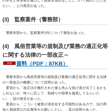
の学生と県警察が協力して取組を進めることについて検討いただき
たい。」との発言があった。
(3)
監
察案件（警務部）
警
察本部から、監察案件2件について報告があった。
(4)
風
俗営業等の規制及び業務の適正化等
に関する法律の一部改正～
資料（PDF：87KB）
警察
本部から風俗営業等の規制及び業務の適正化等に関する法律
の一部改正の概要について説明があった。
委員
から「改正法が施行された後も色んな抜け道が出てくるかも
しれないが、時々に応じて、取締りや指導を徹底してもらいた
い。」旨の発言があった。
委員
から「こういう被害が潜在化する可能性があるので、法の周
知と相談窓口の広報等をお願いしたい。」旨の説明があった。