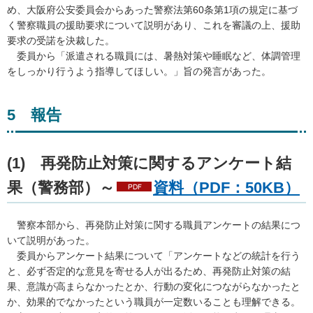
め、大阪府公安委員会からあった警察法第60条第1項の規定に基づ
く警察職員の援助要求について説明があり、これを審議の上、援助
要求の受諾を決裁した。
委
員から「派遣される職員には、暑熱対策や睡眠など、体調管理
をしっかり行うよう指導してほしい。」旨の発言があった。
5
報
告
(1)
再
発防止対策に関するアンケート結
果（警務部）～
資料（PDF：50KB）
警
察本部から、再発防止対策に関する職員アンケートの結果につ
いて説明があった。
委
員からアンケート結果について「アンケートなどの統計を行う
と、必ず否定的な意見を寄せる人が出るため、再発防止対策の結
果、意識が高まらなかったとか、行動の変化につながらなかったと
か、効果的でなかったという職員が一定数いることも理解できる。