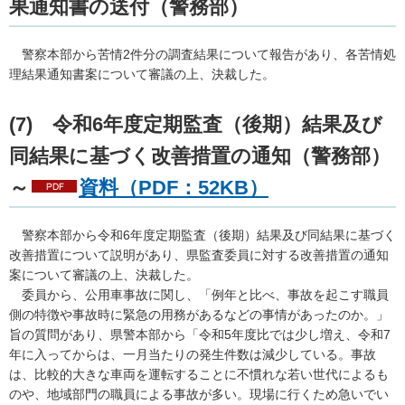
果通知書の送付（警務部）
警察
本部から苦情2件分の調査結果について報告があり、各苦情処
理結果通知書案について審議の上、決裁した。
(7)
令
和6年度定期監査（後期）結果及び
同結果に基づく改善措置の通知（警務部）
～
資料（PDF：52KB）
警
察本部から令和6年度定期監査（後期）結果及び同結果に基づく
改善措置について説明があり、県監査委員に対する改善措置の通知
案について審議の上、決裁した。
委
員から、公用車事故に関し、「例年と比べ、事故を起こす職員
側の特徴や事故時に緊急の用務があるなどの事情があったのか。」
旨の質問があり、県警本部から「令和5年度比では少し増え、令和7
年に入ってからは、一月当たりの発生件数は減少している。事故
は、比較的大きな車両を運転することに不慣れな若い世代によるも
のや、地域部門の職員による事故が多い。現場に行くため急いでい