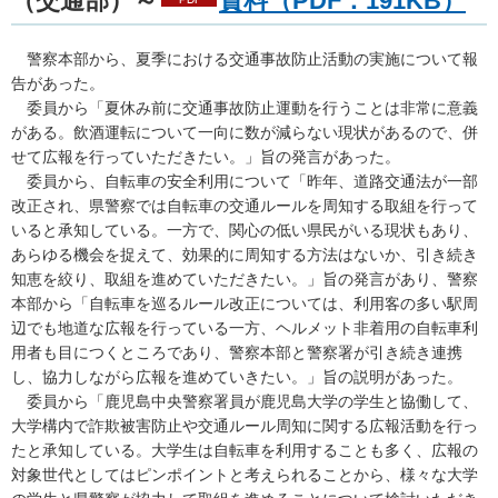
（交通部）～
資料（PDF：191KB）
警察
本部から、夏季における交通事故防止活動の実施について報
告があった。
委員
から「夏休み前に交通事故防止運動を行うことは非常に意義
がある。飲酒運転について一向に数が減らない現状があるので、併
せて広報を行っていただきたい。」旨の発言があった。
委員
から、自転車の安全利用について「昨年、道路交通法が一部
改正され、県警察では自転車の交通ルールを周知する取組を行って
いると承知している。一方で、関心の低い県民がいる現状もあり、
あらゆる機会を捉えて、効果的に周知する方法はないか、引き続き
知恵を絞り、取組を進めていただきたい。」旨の発言があり、警察
本部から「自転車を巡るルール改正については、利用客の多い駅周
辺でも地道な広報を行っている一方、ヘルメット非着用の自転車利
用者も目につくところであり、警察本部と警察署が引き続き連携
し、協力しながら広報を進めていきたい。」旨の説明があった。
委員
から「鹿児島中央警察署員が鹿児島大学の学生と協働して、
大学構内で詐欺被害防止や交通ルール周知に関する広報活動を行っ
たと承知している。大学生は自転車を利用することも多く、広報の
対象世代としてはピンポイントと考えられることから、様々な大学