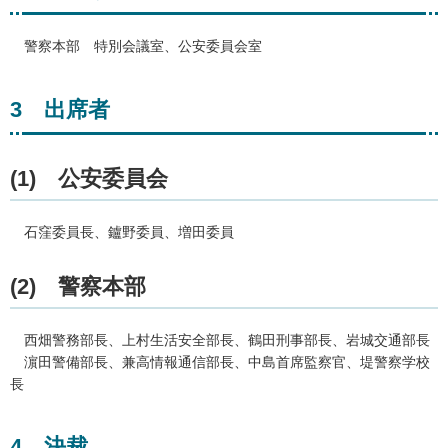
警
察本部
特
別会議室、公安委員会室
3
出席
者
(1)
公
安委員会
石窪
委員長、鑪野委員、増田委員
(2)
警
察本部
西
畑警務部長、上村生活安全部長、鶴田刑事部長、岩城交通部長
濵
田警備部長、兼高情報通信部長、中島首席監察官、堤警察学校
長
4
決
裁