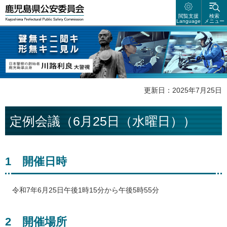
鹿児島県公安委員会
閲覧支援
検索
Language
メニュー
聲無キニ聴キ 形無キニ見ル 日本警察の創始者 鹿児島県出身 川路利良
大警視
更新日：2025年7月25日
定例会議（6月25日（水曜日））
1
開
催日時
令
和7年6月25日午後1時15分から午後5時55分
2
開
催場所