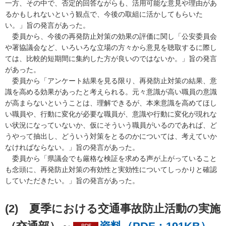
一方、その中で、否定的回答ながらも、活用可能な意見や理由があ
るかもしれないという観点で、今後の取組に活かしてもらいた
い。」旨の発言があった。
委
員から、今後の再発防止対策の効果の評価に関し「公安委員会
や署協議会など、いろいろな立場の方々から意見を聴取するに際し
ては、比較的短期間に集約した方が良いのではないか。」旨の発言
があった。
委
員から「アンケート結果を見る限り、再発防止対策の結果、意
識を高める効果があったと考えられる。元々意識が高い職員の意識
が高まらないということは、理解できるが、本来意識を高めてほし
い職員や、行動に変化が必要な職員が、意識や行動に変化が現れな
い状況になっていないか、仮にそういう職員がいるのであれば、ど
うやって抽出し、どういう対策をとるのかについては、考えていか
なければならない。」旨の発言があった。
委
員から「県議会でも厳格な検証を求める声が上がっていること
も念頭に、再発防止対策の有効性と実効性についてしっかりと確認
していただきたい。」旨の発言があった。
(2)
夏
季における交通事故防止活動の実施