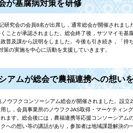
会が基腐病対策を研修
標記研究会の会員8名が出席し，通常総会が開催されまし
いくことが承認されました。総会終了後，サツマイモ基
農政普及課から説明をしました。今後も引き続き，「持
対策の実施を中心に活動を支援していきます。
シアムが総会で農福連携への想い
半島ノウフクコンソーシアム総会が開催されました。設立
用し，会員事業所のノウフクJAS取得・マーケティン
されます。総会後には，農福連携等応援コンソーシアム
フクへの想い等の講話があり，参加者は地域課題解決の