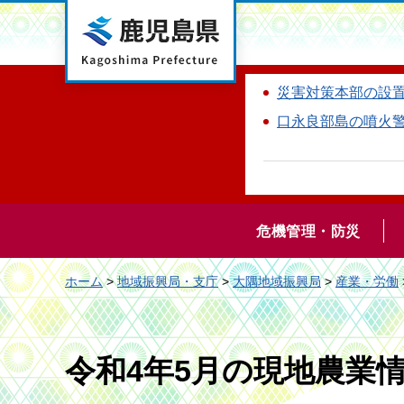
鹿児島県
災害対策本部の設
口永良部島の噴火
危機管理・防災
ホーム
>
地域振興局・支庁
>
大隅地域振興局
>
産業・労働
令和4年5月の現地農業