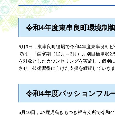
令和4年度東串良町環境制
5月9日，東串良町役場で令和4年度東串良町
では，「厳寒期（12月～3月）月別目標単収2
を対象としたカウンセリングを実施し，個別
させ，技術習得に向けた支援を継続していき
令和4年度パッションフル
5月10日，JA鹿児島きもつき根占支所で令和