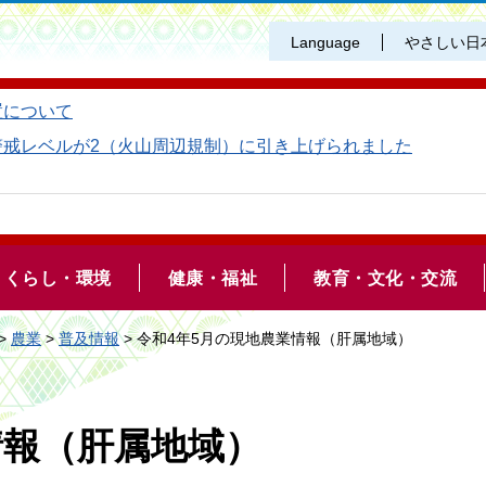
Language
やさしい日
置について
警戒レベルが2（火山周辺規制）に引き上げられました
くらし・環境
健康・福祉
教育・文化・交流
>
農業
>
普及情報
> 令和4年5月の現地農業情報（肝属地域）
情報（肝属地域）