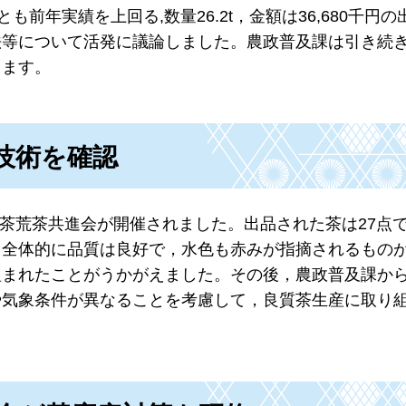
前年実績を上回る,数量26.2t，金額は36,680千円
法等について活発に議論しました。農政普及課は引き続
きます。
技術を確認
番茶荒茶共進会が開催されました。出品された茶は27点
。全体的に品質は良好で，水色も赤みが指摘されるもの
組まれたことがうかがえました。その後，農政普及課か
や気象条件が異なることを考慮して，良質茶生産に取り